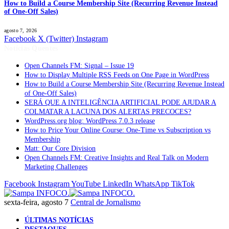
How to Build a Course Membership Site (Recurring Revenue Instead
of One-Off Sales)
agosto 7, 2026
Facebook
X (Twitter)
Instagram
Notícias Quentes
Open Channels FM: Signal – Issue 19
How to Display Multiple RSS Feeds on One Page in WordPress
How to Build a Course Membership Site (Recurring Revenue Instead
of One-Off Sales)
SERÁ QUE A INTELIGÊNCIA ARTIFICIAL PODE AJUDAR A
COLMATAR A LACUNA DOS ALERTAS PRECOCES?
WordPress.org blog: WordPress 7.0.3 release
How to Price Your Online Course: One-Time vs Subscription vs
Membership
Matt: Our Core Division
Open Channels FM: Creative Insights and Real Talk on Modern
Marketing Challenges
Facebook
Instagram
YouTube
LinkedIn
WhatsApp
TikTok
sexta-feira, agosto 7
Central de Jornalismo
ÚLTIMAS NOTÍCIAS