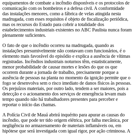
equipamentos de combate a incêndio disponíveis e os protocolos de
comunicação com os bombeiros e a defesa civil. A conformidade
das instalações menores, como a fábrica de velas atingida nesta
madrugada, com esses requisitos é objeto de fiscalização periódica,
mas os recursos do Estado para cobrir a totalidade dos
estabelecimentos industriais existentes no ABC Paulista nunca foram
plenamente suficientes.
O fato de que o incêndio ocorreu na madrugada, quando as
instalações presumivelmente não contavam com funcionários, é o
elemento mais favorável do episódio e explica a ausência de vítimas
registradas. Incêndios industriais noturnos têm, estatisticamente,
menor probabilidade de causar mortes e lesões do que os que
ocorrem durante a jornada de trabalho, precisamente porque a
ausência de pessoas na planta no momento da ignição permite que o
fogo se desenvolva sem o risco imediato de danos físicos às pessoas.
Os prejuízos materiais, por outro lado, tendem a ser maiores, pois a
detecção e o acionamento dos serviços de emergência levam mais
tempo quando não há trabalhadores presentes para perceber e
reportar o início das chamas.
A Polícia Civil de Mauá abrirá inquérito para apurar as causas do
incêndio, que pode ter tido origem elétrica, por falha mecânica, por
negligência no armazenamento de materiais inflamáveis ou, em
hipótese que será investigada com igual rigor, por ação criminosa. A