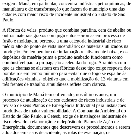
exigem. Mauá, em particular, concentra indústrias petroquímicas, de
manufatura e de transformação que fazem do município uma das
cidades com maior risco de incidente industrial do Estado de São
Paulo.
A fábrica de velas, produto que combina parafina, cera de abelha ou
outros materiais graxos com pigmentos e aromas em processo de
fusão e moldagem, pertence a uma categoria industrial de risco
médio-alto do ponto de vista incendiário: os materiais utilizados na
produção têm temperatura de inflamação relativamente baixa, e os
depósitos de matéria-prima e produto acabado funcionam como
combustível para a propagação acelerada do fogo. A rapidez com
que as chamas se alastram em fábricas desse tipo exige resposta dos
bombeiros em tempo mínimo para evitar que o fogo se espalhe às
edificações vizinhas, objetivo que a mobilização de 13 viaturas em
três frentes de trabalho simultâneas reflete com clareza.
O município de Mauá tem enfrentado, nos últimos anos, um
processo de atualização de seu cadastro de riscos industriais e de
revisão de seus Planos de Emergência Individual para instalações
produtivas de maior vulnerabilidade. A Companhia Ambiental do
Estado de São Paulo, a Cetesb, exige de instalações industriais de
risco elevado a elaboração e o depósito de Planos de Ação de
Emergência, documentos que descrevem os procedimentos a serem
adotados em casos de acidente, as rotas de evacuação, os