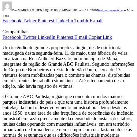
Por
MARCELO HENRIQUE DE CARVALHO
maio 11, 2026
Nenhum comentário
4 Mins
lidos
Facebook
Twitter
Pinterest
LinkedIn
Tumblr
E-mail
Compartilhar
Facebook
Twitter
LinkedIn
Pinterest
E-mail
Copiar Link
Um incêndio de grandes proporções atingiu, desde o início da
madrugada desta segunda-feira, 11 de maio, uma fábrica de velas
localizada na Rua Aulicieri Bazzato, no município de Mauá,
integrante da região do Grande ABC Paulista. Segundo informações
do Corpo de Bombeiros do Estado de São Paulo, cerca de 13
viaturas foram mobilizadas para o combate às chamas, distribuídas
em três frentes de trabalho simultâneas. Até o fechamento desta
edição, não havia registro de vítimas.
O Grande ABC Paulista, região que concentra um dos maiores
parques industriais do país e que tem uma história profundamente
entrelaçada com o desenvolvimento industrial brasileiro desde os
anos 1950, é uma área de alta frequência de ocorrências de incêndio
industrial em razão precisamente da densidade de instalações fabris,
muitas delas operando com materiais inflamáveis, em um território
urbanizado de forma densa e nem sempre com os afastamentos e as
normas de segurança que as edificações industriais modernas