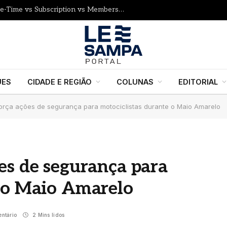
How to Price Your Online Course: One-Time vs Subscription vs Membership
UES
CIDADE E REGIÃO
COLUNAS
EDITORIAL
orça ações de segurança para motociclistas durante o Maio Amarelo
es de segurança para
e o Maio Amarelo
ntário
2 Mins lidos