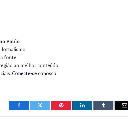
ão Paulo
e Jornalismo
a fonte
a região ao melhor conteúdo
ciais.
Conecte-se conosco
.
Facebook
Twitter
Pinterest
LinkedIn
Tumblr
E
m