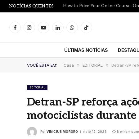
NOTÍCIAS QUENTES
Facebook
Instagram
YouTube
LinkedIn
WhatsApp
TikTok
ÚLTIMAS NOTÍCIAS
DESTAQ
VOCÊ ESTÁ EM:
Casa
»
EDITORIAL
»
Detran-SP ref
EDITORIAL
Detran-SP reforça açõ
motociclistas durant
Por
VINICIUS MORORÓ
maio 12, 2026
Nenhum come