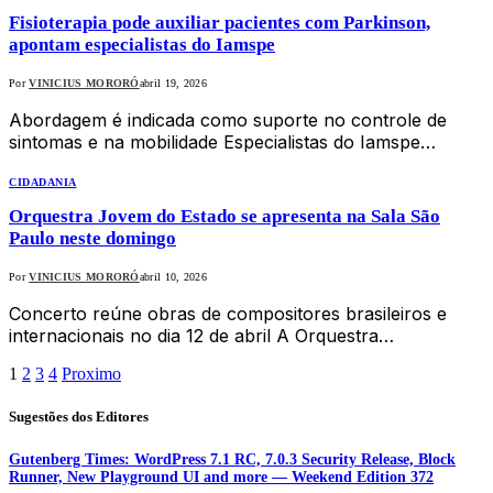
Fisioterapia pode auxiliar pacientes com Parkinson,
apontam especialistas do Iamspe
Por
VINICIUS MORORÓ
abril 19, 2026
Abordagem é indicada como suporte no controle de
sintomas e na mobilidade Especialistas do Iamspe…
CIDADANIA
Orquestra Jovem do Estado se apresenta na Sala São
Paulo neste domingo
Por
VINICIUS MORORÓ
abril 10, 2026
Concerto reúne obras de compositores brasileiros e
internacionais no dia 12 de abril A Orquestra…
1
2
3
4
Proximo
Sugestões dos Editores
Gutenberg Times: WordPress 7.1 RC, 7.0.3 Security Release, Block
Runner, New Playground UI and more — Weekend Edition 372