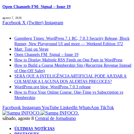
Open Channels FM: Signal – Issue 19
agosto 7, 2026
Facebook
X (Twitter)
Instagram
Notícias Quentes
Gutenberg Times: WordPress 7.1 RC, 7.0.3 Security Release, Block
Runner, New Playground UI and more — Weekend Edition 372
Matt: Toni on Verge
Open Channels FM: Signal – Issue 19
How to Display Multiple RSS Feeds on One Page in WordPress
How to Build a Course Membership Site (Recurring Revenue Instead
of One-Off Sales)
SERÁ QUE A INTELIGÊNCIA ARTIFICIAL PODE AJUDAR A
COLMATAR A LACUNA DOS ALERTAS PRECOCES?
WordPress.org blog: WordPress 7.0.3 release
How to Price Your Online Course: One-Time vs Subscription vs
Membership
Facebook
Instagram
YouTube
LinkedIn
WhatsApp
TikTok
sábado, agosto 8
Central de Jornalismo
ÚLTIMAS NOTÍCIAS