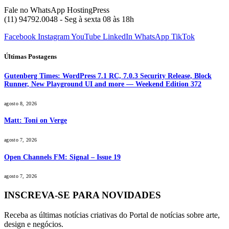
Fale no WhatsApp HostingPress
(11) 94792.0048 - Seg à sexta 08 às 18h
Facebook
Instagram
YouTube
LinkedIn
WhatsApp
TikTok
Últimas Postagens
Gutenberg Times: WordPress 7.1 RC, 7.0.3 Security Release, Block
Runner, New Playground UI and more — Weekend Edition 372
agosto 8, 2026
Matt: Toni on Verge
agosto 7, 2026
Open Channels FM: Signal – Issue 19
agosto 7, 2026
INSCREVA-SE PARA NOVIDADES
Receba as últimas notícias criativas do Portal de notícias sobre arte,
design e negócios.