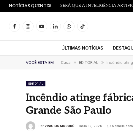
NOTÍCIAS QUENTES
Facebook
Instagram
YouTube
LinkedIn
WhatsApp
TikTok
ÚLTIMAS NOTÍCIAS
DESTAQ
VOCÊ ESTÁ EM:
Casa
»
EDITORIAL
»
Incêndio atin
EDITORIAL
Incêndio atinge fábri
Grande São Paulo
Por
VINICIUS MORORÓ
maio 12, 2026
Nenhum come