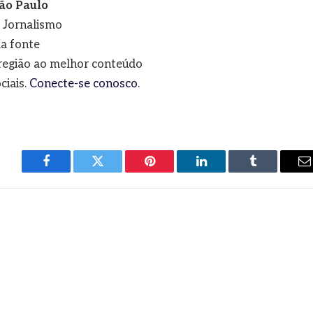
ão Paulo
e Jornalismo
a fonte
a região ao melhor conteúdo
ciais.
Conecte-se conosco
.
Facebook
Twitter
Pinterest
LinkedIn
Tumblr
E
m