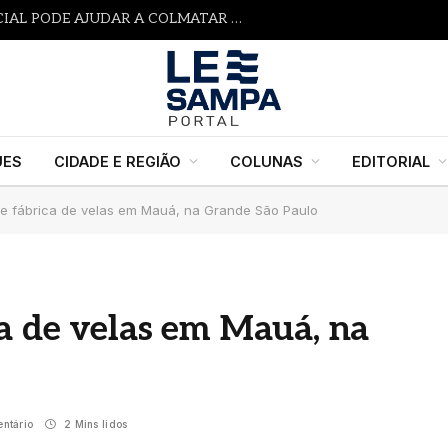
SERÁ QUE A INTELIGÊNCIA ARTIFICIAL PODE AJUDAR A COLMATAR A LACUNA DOS ALERTAS PRECOCES?
UES
CIDADE E REGIÃO
COLUNAS
EDITORIAL
ge fábrica de velas em Mauá, na Grande São Paulo
ca de velas em Mauá, na
ntário
2 Mins lidos