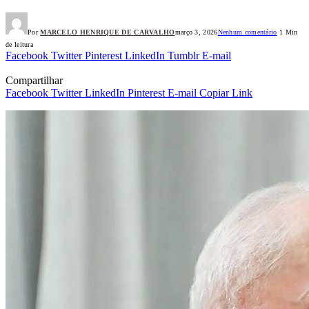
Por
MARCELO HENRIQUE DE CARVALHO
março 3, 2026
Nenhum comentário
1 Min
de leitura
Facebook
Twitter
Pinterest
LinkedIn
Tumblr
E-mail
Compartilhar
Facebook
Twitter
LinkedIn
Pinterest
E-mail
Copiar Link