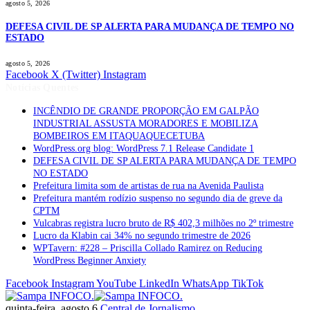
agosto 5, 2026
DEFESA CIVIL DE SP ALERTA PARA MUDANÇA DE TEMPO NO
ESTADO
agosto 5, 2026
Facebook
X (Twitter)
Instagram
Notícias Quentes
INCÊNDIO DE GRANDE PROPORÇÃO EM GALPÃO
INDUSTRIAL ASSUSTA MORADORES E MOBILIZA
BOMBEIROS EM ITAQUAQUECETUBA
WordPress.org blog: WordPress 7.1 Release Candidate 1
DEFESA CIVIL DE SP ALERTA PARA MUDANÇA DE TEMPO
NO ESTADO
Prefeitura limita som de artistas de rua na Avenida Paulista
Prefeitura mantém rodízio suspenso no segundo dia de greve da
CPTM
Vulcabras registra lucro bruto de R$ 402,3 milhões no 2º trimestre
Lucro da Klabin cai 34% no segundo trimestre de 2026
WPTavern: #228 – Priscilla Collado Ramirez on Reducing
WordPress Beginner Anxiety
Facebook
Instagram
YouTube
LinkedIn
WhatsApp
TikTok
quinta-feira, agosto 6
Central de Jornalismo