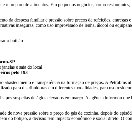
nte o preparo de alimentos. Em pequenos negócios, como restaurantes, pa
o da despesa familiar e pressão sobre preços de refeições, entregas e 
ternativas inseguras, como uso improvisado de lenha, álcool ou equipa
ar o botijão
rocon-SP
e janelas e saia do local
iros pelo 193
e no abastecimento e transparência na formação de preços. A Petrobras
zado para distribuidoras em diferentes modalidades, para uso residencia
GLP após suspeitas de ágios elevados em março. A agência informou que 
dade de nova pressão sobre o preço do gás de cozinha, depois do episódio
dem do botijão, a decisão tem impacto econômico e social direto. O 