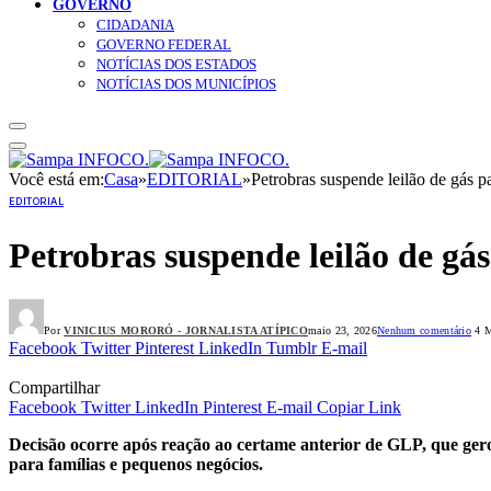
GOVERNO
CIDADANIA
GOVERNO FEDERAL
NOTÍCIAS DOS ESTADOS
NOTÍCIAS DOS MUNICÍPIOS
Você está em:
Casa
»
EDITORIAL
»
Petrobras suspende leilão de gás p
EDITORIAL
Petrobras suspende leilão de gás
Por
VINICIUS MORORÓ - JORNALISTA ATÍPICO
maio 23, 2026
Nenhum comentário
4 M
Facebook
Twitter
Pinterest
LinkedIn
Tumblr
E-mail
Compartilhar
Facebook
Twitter
LinkedIn
Pinterest
E-mail
Copiar Link
Decisão ocorre após reação ao certame anterior de GLP, que gerou
para famílias e pequenos negócios.