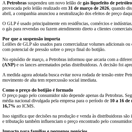
A
Petrobras
suspendeu um novo leilão de
gás liquefeito de petról
provocada pelo leilão realizado em
31 de março de 2026
, quando di
abril, a companhia anunciou a neutralização dos efeitos de preço daqu
O GLP é usado principalmente em residências, comércios e indústrias,
o gás para revendas ou fazem atendimento direto a clientes comerciais 
Por que a suspensão importa
Leilões de GLP são usados para comercializar volumes adicionais ou e
com potencial de pressão sobre o preço final do botijão.
No episódio de março, a Petrobras informou que arcaria com a difere
(ANP)
e os lances arrematados pelas distribuidoras. A decisão foi a
A medida agora adotada busca evitar nova rodada de tensão entre Pet
movimento de alta tem repercussão social imediata.
Como o preço do botijão é formado
O preço pago pelo consumidor não depende apenas da Petrobras. Segund
média nacional divulgada pela empresa para o período de
10 a 16 de
16,7%
ao ICMS.
Isso significa que decisões na produção e venda às distribuidoras são
e tributação também influenciam o preço encontrado pelo consumidor
Impacto para famílias e pequenos negócios