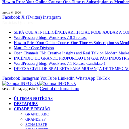
How to Price Your Online Course: One-Time vs Subscription vs Member
agosto 6, 2026
Facebook
X (Twitter)
Instagram
Notícias Quentes
SERÁ QUE A INTELIGÊNCIA ARTIFICIAL PODE AJUDAR A C
WordPress.org blog: WordPress 7.0.3 release
How to Price Your Online Course: One-Time vs Subscription vs Mem
Matt: Our Core Division
Open Channels FM: Creative Insights and Real Talk on Modern Marke
INCÊNDIO DE GRANDE PROPORÇÃO EM GALPÃO INDUSTRI
WordPress.org blog: WordPress 7.1 Release Candidate 1
DEFESA CIVIL DE SP ALERTA PARA MUDANÇA DE TEMPO N
Facebook
Instagram
YouTube
LinkedIn
WhatsApp
TikTok
sexta-feira, agosto 7
Central de Jornalismo
ÚLTIMAS NOTÍCIAS
DESTAQUES
CIDADE E REGIÃO
GRANDE ABC
GRANDE SP
ZONA LESTE