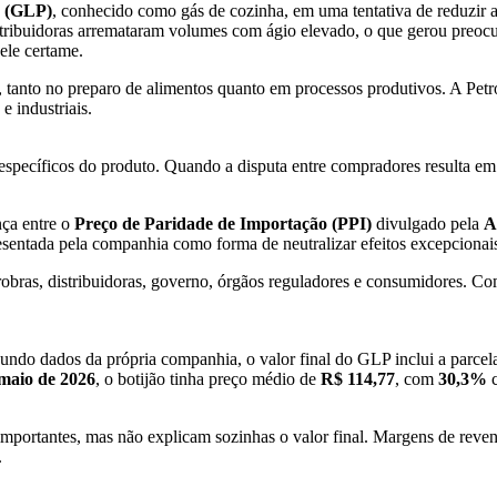
eo (GLP)
, conhecido como gás de cozinha, em uma tentativa de reduzir a 
stribuidoras arremataram volumes com ágio elevado, o que gerou preoc
ele certame.
 tanto no preparo de alimentos quanto em processos produtivos. A Petr
e industriais.
specíficos do produto. Quando a disputa entre compradores resulta em á
nça entre o
Preço de Paridade de Importação (PPI)
divulgado pela
A
presentada pela companhia como forma de neutralizar efeitos excepciona
robras, distribuidoras, governo, órgãos reguladores e consumidores. C
o dados da própria companhia, o valor final do GLP inclui a parcela d
 maio de 2026
, o botijão tinha preço médio de
R$ 114,77
, com
30,3%
c
 importantes, mas não explicam sozinhas o valor final. Margens de revend
.