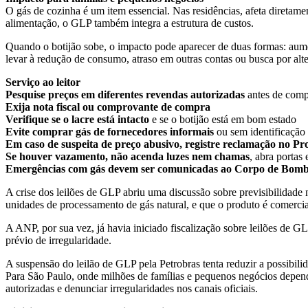
O gás de cozinha é um item essencial. Nas residências, afeta diretame
alimentação, o GLP também integra a estrutura de custos.
Quando o botijão sobe, o impacto pode aparecer de duas formas: aument
levar à redução de consumo, atraso em outras contas ou busca por al
Serviço ao leitor
Pesquise preços em diferentes revendas autorizadas
antes de compr
Exija nota fiscal ou comprovante de compra
Verifique se o lacre está intacto
e se o botijão está em bom estado
Evite comprar gás de fornecedores informais
ou sem identificação
Em caso de suspeita de preço abusivo, registre reclamação no P
Se houver vazamento, não acenda luzes nem chamas
, abra portas 
Emergências com gás devem ser comunicadas ao Corpo de Bombe
A crise dos leilões de GLP abriu uma discussão sobre previsibilidad
unidades de processamento de gás natural, e que o produto é comerciali
A ANP, por sua vez, já havia iniciado fiscalização sobre leilões de 
prévio de irregularidade.
A suspensão do leilão de GLP pela Petrobras tenta reduzir a possibili
Para São Paulo, onde milhões de famílias e pequenos negócios depen
autorizadas e denunciar irregularidades nos canais oficiais.