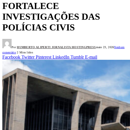
FORTALECE
INVESTIGAÇÕES DAS
POLÍCIAS CIVIS
Por
HUMBERTO ALIPERTI JORNALISTA HOSTINGPRESS
maio 23, 2026
Nenhum
comentário
2 Mins lidos
Facebook
Twitter
Pinterest
LinkedIn
Tumblr
E-mail