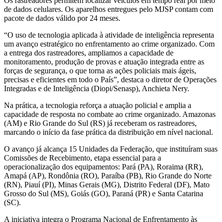
Os rastreadores permitem localizar veículos em tempo real por meio
de dados celulares. Os aparelhos entregues pelo MJSP contam com
pacote de dados válido por 24 meses.
“O uso de tecnologia aplicada à atividade de inteligência representa
um avanço estratégico no enfrentamento ao crime organizado. Com
a entrega dos rastreadores, ampliamos a capacidade de
monitoramento, produção de provas e atuação integrada entre as
forças de segurança, o que torna as ações policiais mais ágeis,
precisas e eficientes em todo o País”, destaca o diretor de Operações
Integradas e de Inteligência (Diopi/Senasp), Anchieta Nery.
Na prática, a tecnologia reforça a atuação policial e amplia a
capacidade de resposta no combate ao crime organizado. Amazonas
(AM) e Rio Grande do Sul (RS) já receberam os rastreadores,
marcando o início da fase prática da distribuição em nível nacional.
O avanço já alcança 15 Unidades da Federação, que instituíram suas
Comissões de Recebimento, etapa essencial para a
operacionalização dos equipamentos: Pará (PA), Roraima (RR),
Amapá (AP), Rondônia (RO), Paraíba (PB), Rio Grande do Norte
(RN), Piauí (PI), Minas Gerais (MG), Distrito Federal (DF), Mato
Grosso do Sul (MS), Goiás (GO), Paraná (PR) e Santa Catarina
(SC).
A iniciativa integra o Programa Nacional de Enfrentamento às