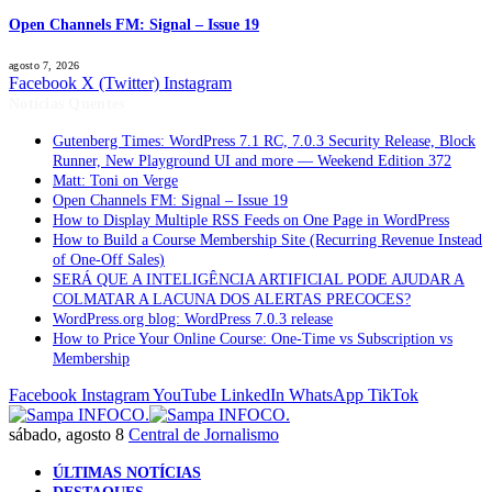
Open Channels FM: Signal – Issue 19
agosto 7, 2026
Facebook
X (Twitter)
Instagram
Notícias Quentes
Gutenberg Times: WordPress 7.1 RC, 7.0.3 Security Release, Block
Runner, New Playground UI and more — Weekend Edition 372
Matt: Toni on Verge
Open Channels FM: Signal – Issue 19
How to Display Multiple RSS Feeds on One Page in WordPress
How to Build a Course Membership Site (Recurring Revenue Instead
of One-Off Sales)
SERÁ QUE A INTELIGÊNCIA ARTIFICIAL PODE AJUDAR A
COLMATAR A LACUNA DOS ALERTAS PRECOCES?
WordPress.org blog: WordPress 7.0.3 release
How to Price Your Online Course: One-Time vs Subscription vs
Membership
Facebook
Instagram
YouTube
LinkedIn
WhatsApp
TikTok
sábado, agosto 8
Central de Jornalismo
ÚLTIMAS NOTÍCIAS