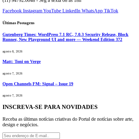
(11) 94792.0048 - Seg à sexta 08 às 18h
Facebook
Instagram
YouTube
LinkedIn
WhatsApp
TikTok
Últimas Postagens
Gutenberg Times: WordPress 7.1 RC, 7.0.3 Security Release, Block
Runner, New Playground UI and more — Weekend Edition 372
agosto 8, 2026
Matt: Toni on Verge
agosto 7, 2026
Open Channels FM: Signal – Issue 19
agosto 7, 2026
INSCREVA-SE PARA NOVIDADES
Receba as últimas notícias criativas do Portal de notícias sobre arte,
design e negócios.