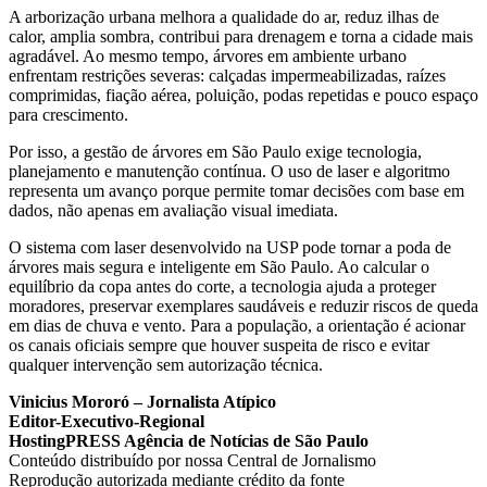
A arborização urbana melhora a qualidade do ar, reduz ilhas de
calor, amplia sombra, contribui para drenagem e torna a cidade mais
agradável. Ao mesmo tempo, árvores em ambiente urbano
enfrentam restrições severas: calçadas impermeabilizadas, raízes
comprimidas, fiação aérea, poluição, podas repetidas e pouco espaço
para crescimento.
Por isso, a gestão de árvores em São Paulo exige tecnologia,
planejamento e manutenção contínua. O uso de laser e algoritmo
representa um avanço porque permite tomar decisões com base em
dados, não apenas em avaliação visual imediata.
O sistema com laser desenvolvido na USP pode tornar a poda de
árvores mais segura e inteligente em São Paulo. Ao calcular o
equilíbrio da copa antes do corte, a tecnologia ajuda a proteger
moradores, preservar exemplares saudáveis e reduzir riscos de queda
em dias de chuva e vento. Para a população, a orientação é acionar
os canais oficiais sempre que houver suspeita de risco e evitar
qualquer intervenção sem autorização técnica.
Vinicius Mororó – Jornalista Atípico
Editor-Executivo-Regional
HostingPRESS Agência de Notícias de São Paulo
Conteúdo distribuído por nossa Central de Jornalismo
Reprodução autorizada mediante crédito da fonte