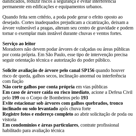
danificados, reduzir riscos à segurança e evitar interferência
permanente em edificações e equipamentos urbanos.
Quando feita sem critério, a poda pode gerar o efeito oposto ao
desejado. Cortes inadequados prejudicam a cicatrização, deixam a
árvore vulnerável a pragas, alteram seu centro de gravidade e podem
tornar o exemplar mais instável durante chuvas e ventos fortes.
Serviço ao leitor
Moradores não devem podar árvores de calçadas ou áreas públicas
por conta própria. Em São Paulo, esse tipo de intervenção precisa
seguir orientação técnica e autorização do poder público.
Solicite avaliação de árvore pelo canal SP156
quando houver
risco de queda, galhos secos, inclinação anormal ou interferência
com fiação
Não corte galhos por conta própria
em vias públicas
Em caso de árvore caída ou risco imediato
, acione a Defesa Civil
pelo
199
ou o Corpo de Bombeiros pelo
193
Evite estacionar sob árvores com galhos quebrados, tronco
inclinado ou solo levantado
após chuva forte
Registre fotos e endereço completo
ao abrir solicitação de poda ou
vistoria
Em condomínios e áreas particulares
, contrate profissional
habilitado para avaliação técnica