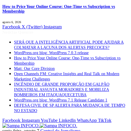
How to Price Your Online Course: One-Time vs Subscription vs
Membership
agosto 6, 2026
Facebook
X (Twitter)
Instagram
Notícias Quentes
SERÁ QUE A INTELIGÊNCIA ARTIFICIAL PODE AJUDAR A
COLMATAR A LACUNA DOS ALERTAS PRECOCES?
WordPress.org blog: WordPress 7.0.3 release
How to Price Your Online Course: One-Time vs Subscription vs
Membership
Matt: Our Core Division
Open Channels FM: Creative Insights and Real Talk on Modern
Marketing Challenges
INCÊNDIO DE GRANDE PROPORÇÃO EM GALPÃO
INDUSTRIAL ASSUSTA MORADORES E MOBILIZA
BOMBEIROS EM ITAQUAQUECETUBA
WordPress.org blog: WordPress 7.1 Release Candidate 1
DEFESA CIVIL DE SP ALERTA PARA MUDANÇA DE TEMPO
NO ESTADO
Facebook
Instagram
YouTube
LinkedIn
WhatsApp
TikTok
sexta-feira, agosto 7
Central de Jornalismo