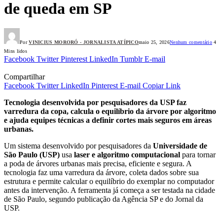
de queda em SP
Por
VINICIUS MORORÓ - JORNALISTA ATÍPICO
maio 25, 2026
Nenhum comentário
4
Mins lidos
Facebook
Twitter
Pinterest
LinkedIn
Tumblr
E-mail
Compartilhar
Facebook
Twitter
LinkedIn
Pinterest
E-mail
Copiar Link
Tecnologia desenvolvida por pesquisadores da USP faz
varredura da copa, calcula o equilíbrio da árvore por algoritmo
e ajuda equipes técnicas a definir cortes mais seguros em áreas
urbanas.
Um sistema desenvolvido por pesquisadores da
Universidade de
São Paulo (USP)
usa
laser e algoritmo computacional
para tornar
a poda de árvores urbanas mais precisa, eficiente e segura. A
tecnologia faz uma varredura da árvore, coleta dados sobre sua
estrutura e permite calcular o equilíbrio do exemplar no computador
antes da intervenção. A ferramenta já começa a ser testada na cidade
de São Paulo, segundo publicação da Agência SP e do Jornal da
USP.