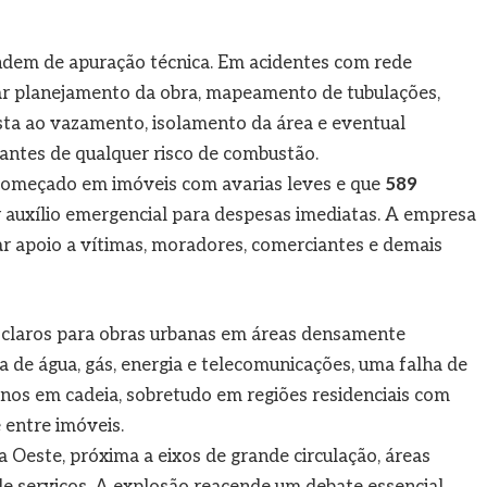
ndem de apuração técnica. Em acidentes com rede
iar planejamento da obra, mapeamento de tubulações,
sta ao vazamento, isolamento da área e eventual
ntes de qualquer risco de combustão.
começado em imóveis com avarias leves e que
589
 auxílio emergencial para despesas imediatas. A empresa
r apoio a vítimas, moradores, comerciantes e demais
 claros para obras urbanas em áreas densamente
 de água, gás, energia e telecomunicações, uma falha de
anos em cadeia, sobretudo em regiões residenciais com
 entre imóveis.
 Oeste, próxima a eixos de grande circulação, áreas
 de serviços. A explosão reacende um debate essencial