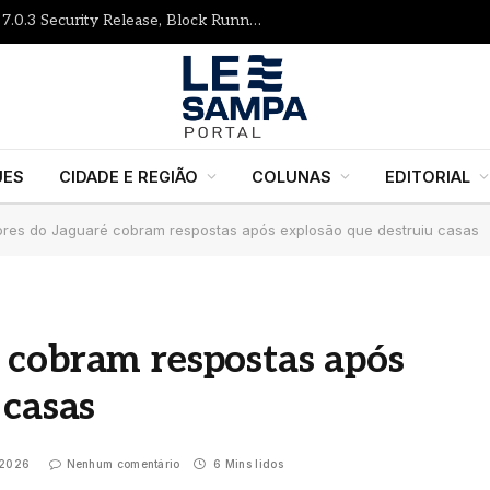
Gutenberg Times: WordPress 7.1 RC, 7.0.3 Security Release, Block Runner, New Playground UI and more — Weekend Edition 372
UES
CIDADE E REGIÃO
COLUNAS
EDITORIAL
res do Jaguaré cobram respostas após explosão que destruiu casas
 cobram respostas após
 casas
 2026
Nenhum comentário
6 Mins lidos