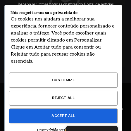
Receba as últimas notícias criativas do Portal de notícias
sobre arte, design e negócios.
Nós respeitamos sua privacidade
Os cookies nos ajudam a melhorar sua
experiência, fornecer conteúdo personalizado e
analisar o tráfego. Você pode escolher quais
cookies permitir clicando em Personalizar.
Clique em Aceitar tudo para consentir ou
Rejeitar tudo para recusar cookies não
Concorde com nossos termos e acordo de
política
essenciais.
CUSTOMIZE
© 2026 DESENVOLVIDO POR HOSTING PRIME BRASIL
REJECT ALL
ÚLTIMAS NOTÍCIAS
DESTAQUES
CIDADE E REGIÃO
ACCEPT ALL
COLUNAS
EDITORIAL
EVENTOS
GOVERNO
Desenvolvido por