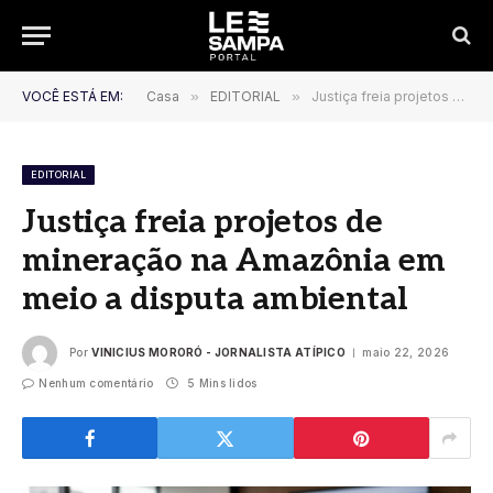
VOCÊ ESTÁ EM:
Casa
»
EDITORIAL
»
Justiça freia projetos de mineração na Amazônia em meio a disputa ambiental
EDITORIAL
Justiça freia projetos de
mineração na Amazônia em
meio a disputa ambiental
Por
VINICIUS MORORÓ - JORNALISTA ATÍPICO
maio 22, 2026
Nenhum comentário
5 Mins lidos