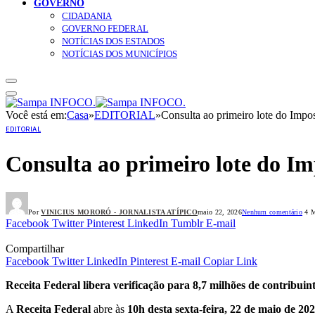
GOVERNO
CIDADANIA
GOVERNO FEDERAL
NOTÍCIAS DOS ESTADOS
NOTÍCIAS DOS MUNICÍPIOS
Você está em:
Casa
»
EDITORIAL
»
Consulta ao primeiro lote do Impo
EDITORIAL
Consulta ao primeiro lote do Im
Por
VINICIUS MORORÓ - JORNALISTA ATÍPICO
maio 22, 2026
Nenhum comentário
4 M
Facebook
Twitter
Pinterest
LinkedIn
Tumblr
E-mail
Compartilhar
Facebook
Twitter
LinkedIn
Pinterest
E-mail
Copiar Link
Receita Federal libera verificação para 8,7 milhões de contribuint
A
Receita Federal
abre às
10h desta sexta-feira, 22 de maio de 20