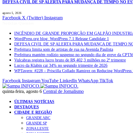
DEFESA CIVIL DE SP ALERTA PARA MUDANÇA DE TEMPO NO E
agosto 5, 2026
Facebook
X (Twitter)
Instagram
Notícias Quentes
INCÊNDIO DE GRANDE PROPORÇÃO EM GALPÃO INDUSTRI
WordPress.org blog: WordPress 7.1 Release Candidate 1
DEFESA CIVIL DE SP ALERTA PARA MUDANÇA DE TEMPO N
Prefeitura limita som de artistas de rua na Avenida Paulista
Prefeitura mantém rodízio suspenso no segundo dia de greve da CPT
Vulcabras registra lucro bruto de R$ 402,3 milhões no 2º trimestre
Lucro da Klabin cai 34% no segundo trimestre de 2026
WPTavern: #228 – Priscilla Collado Ramirez on Reducing WordPress 
Facebook
Instagram
YouTube
LinkedIn
WhatsApp
TikTok
quinta-feira, agosto 6
Central de Jornalismo
ÚLTIMAS NOTÍCIAS
DESTAQUES
CIDADE E REGIÃO
GRANDE ABC
GRANDE SP
ZONA LESTE