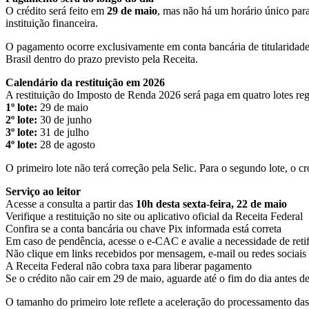
O crédito será feito em
29 de maio
, mas não há um horário único para
instituição financeira.
O pagamento ocorre exclusivamente em conta bancária de titularidade
Brasil dentro do prazo previsto pela Receita.
Calendário da restituição em 2026
A restituição do Imposto de Renda 2026 será paga em quatro lotes reg
1º lote:
29 de maio
2º lote:
30 de junho
3º lote:
31 de julho
4º lote:
28 de agosto
O primeiro lote não terá correção pela Selic. Para o segundo lote, o 
Serviço ao leitor
Acesse a consulta a partir das
10h desta sexta-feira, 22 de maio
Verifique a restituição no site ou aplicativo oficial da Receita Federal
Confira se a conta bancária ou chave Pix informada está correta
Em caso de pendência, acesse o e-CAC e avalie a necessidade de reti
Não clique em links recebidos por mensagem, e-mail ou redes sociais
A Receita Federal não cobra taxa para liberar pagamento
Se o crédito não cair em 29 de maio, aguarde até o fim do dia antes 
O tamanho do primeiro lote reflete a aceleração do processamento das