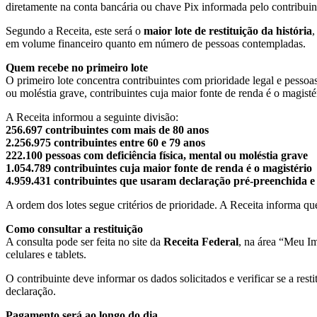
diretamente na conta bancária ou chave Pix informada pelo contribuin
Segundo a Receita, este será o
maior lote de restituição da história
em volume financeiro quanto em número de pessoas contempladas.
Quem recebe no primeiro lote
O primeiro lote concentra contribuintes com prioridade legal e pessoas
ou moléstia grave, contribuintes cuja maior fonte de renda é o magis
A Receita informou a seguinte divisão:
256.697 contribuintes com mais de 80 anos
2.256.975 contribuintes entre 60 e 79 anos
222.100 pessoas com deficiência física, mental ou moléstia grave
1.054.789 contribuintes cuja maior fonte de renda é o magistério
4.959.431 contribuintes que usaram declaração pré-preenchida e
A ordem dos lotes segue critérios de prioridade. A Receita informa q
Como consultar a restituição
A consulta pode ser feita no site da
Receita Federal
, na área “Meu Im
celulares e tablets.
O contribuinte deve informar os dados solicitados e verificar se a rest
declaração.
Pagamento será ao longo do dia