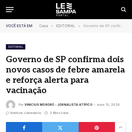
VOCÊ ESTÁ EM:
Casa
»
EDITORIAL
»
Governo de SP confirma dois novos casos de febre amarela e reforça alerta para vacinação
EDITORIAL
Governo de SP confirma dois
novos casos de febre amarela
e reforça alerta para
vacinação
Por
VINICIUS MORORÓ - JORNALISTA ATÍPICO
maio 15, 2026
Nenhum comentário
3 Mins lidos