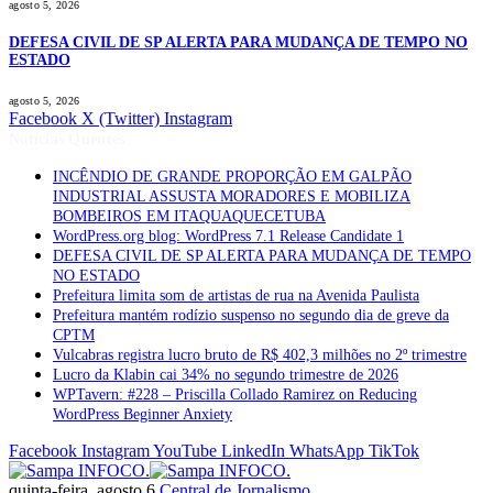
agosto 5, 2026
DEFESA CIVIL DE SP ALERTA PARA MUDANÇA DE TEMPO NO
ESTADO
agosto 5, 2026
Facebook
X (Twitter)
Instagram
Notícias Quentes
INCÊNDIO DE GRANDE PROPORÇÃO EM GALPÃO
INDUSTRIAL ASSUSTA MORADORES E MOBILIZA
BOMBEIROS EM ITAQUAQUECETUBA
WordPress.org blog: WordPress 7.1 Release Candidate 1
DEFESA CIVIL DE SP ALERTA PARA MUDANÇA DE TEMPO
NO ESTADO
Prefeitura limita som de artistas de rua na Avenida Paulista
Prefeitura mantém rodízio suspenso no segundo dia de greve da
CPTM
Vulcabras registra lucro bruto de R$ 402,3 milhões no 2º trimestre
Lucro da Klabin cai 34% no segundo trimestre de 2026
WPTavern: #228 – Priscilla Collado Ramirez on Reducing
WordPress Beginner Anxiety
Facebook
Instagram
YouTube
LinkedIn
WhatsApp
TikTok
quinta-feira, agosto 6
Central de Jornalismo