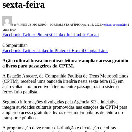
sexta-feira
Por
VINICIUS MORORÓ - JORNALISTA ATÍPICO
maio 15, 2026
Nenhum comentário
2
Mins lidos
Facebook
Twitter
Pinterest
LinkedIn
Tumblr
E-mail
Compartilhar
Facebook
Twitter
LinkedIn
Pinterest
E-mail
Copiar Link
Ação cultural busca incentivar leitura e ampliar acesso gratuito
a livros para passageiros da CPTM.
A Estação Aracaré, da Companhia Paulista de Trens Metropolitanos
(CPTM), receberá uma bancada literária nesta sexta-feira (15) em
ação voltada ao incentivo à leitura entre passageiros do sistema
ferroviário paulista.
Segundo informações divulgadas pela Agência SP, a iniciativa
integra atividades culturais promovidas nas estações da CPTM para
ampliar o acesso gratuito a livros e estimular hábitos de leitura no
transporte público.
A programação deve reunir distribuição e circulação de obras