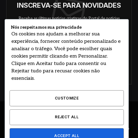
INSCREVA-SE PARA NOVIDADES
Receba as últimas notícias criativas do Portal de notícias
sobre arte, design e negócios.
Nós respeitamos sua privacidade
Os cookies nos ajudam a melhorar sua
experiência, fornecer conteúdo personalizado e
analisar o tráfego. Você pode escolher quais
cookies permitir clicando em Personalizar.
Clique em Aceitar tudo para consentir ou
Rejeitar tudo para recusar cookies não
Concorde com nossos termos e acordo de
política
essenciais.
CUSTOMIZE
© 2026 DESENVOLVIDO POR HOSTING PRIME BRASIL
REJECT ALL
ÚLTIMAS NOTÍCIAS
DESTAQUES
CIDADE E REGIÃO
ACCEPT ALL
COLUNAS
EDITORIAL
EVENTOS
GOVERNO