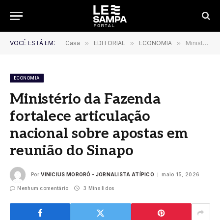
VOCÊ ESTÁ EM:
Casa
»
EDITORIAL
»
ECONOMIA
»
Ministério da Fazenda fortalece articulação nacional sobre apostas em reunião do Sinapo
ECONOMIA
Ministério da Fazenda
fortalece articulação
nacional sobre apostas em
reunião do Sinapo
Por
VINICIUS MORORÓ - JORNALISTA ATÍPICO
maio 15, 2026
Nenhum comentário
3 Mins lidos