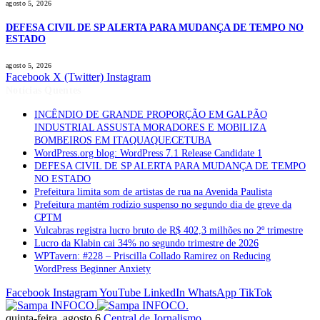
agosto 5, 2026
DEFESA CIVIL DE SP ALERTA PARA MUDANÇA DE TEMPO NO
ESTADO
agosto 5, 2026
Facebook
X (Twitter)
Instagram
Notícias Quentes
INCÊNDIO DE GRANDE PROPORÇÃO EM GALPÃO
INDUSTRIAL ASSUSTA MORADORES E MOBILIZA
BOMBEIROS EM ITAQUAQUECETUBA
WordPress.org blog: WordPress 7.1 Release Candidate 1
DEFESA CIVIL DE SP ALERTA PARA MUDANÇA DE TEMPO
NO ESTADO
Prefeitura limita som de artistas de rua na Avenida Paulista
Prefeitura mantém rodízio suspenso no segundo dia de greve da
CPTM
Vulcabras registra lucro bruto de R$ 402,3 milhões no 2º trimestre
Lucro da Klabin cai 34% no segundo trimestre de 2026
WPTavern: #228 – Priscilla Collado Ramirez on Reducing
WordPress Beginner Anxiety
Facebook
Instagram
YouTube
LinkedIn
WhatsApp
TikTok
quinta-feira, agosto 6
Central de Jornalismo