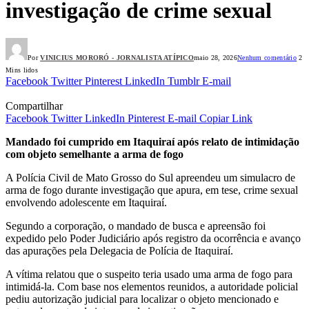
investigação de crime sexual
Por
VINICIUS MORORÓ - JORNALISTA ATÍPICO
maio 28, 2026
Nenhum comentário
2
Mins lidos
Facebook
Twitter
Pinterest
LinkedIn
Tumblr
E-mail
Compartilhar
Facebook
Twitter
LinkedIn
Pinterest
E-mail
Copiar Link
Mandado foi cumprido em Itaquiraí após relato de intimidação
com objeto semelhante a arma de fogo
A Polícia Civil de Mato Grosso do Sul apreendeu um simulacro de
arma de fogo durante investigação que apura, em tese, crime sexual
envolvendo adolescente em Itaquiraí.
Segundo a corporação, o mandado de busca e apreensão foi
expedido pelo Poder Judiciário após registro da ocorrência e avanço
das apurações pela Delegacia de Polícia de Itaquiraí.
A vítima relatou que o suspeito teria usado uma arma de fogo para
intimidá-la. Com base nos elementos reunidos, a autoridade policial
pediu autorização judicial para localizar o objeto mencionado e