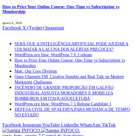
How to Price Your Online Course: One-Time vs Subscription vs
Membership
agosto 6, 2026
Facebook
X (Twitter)
Instagram
Notícias Quentes
SERÁ QUE A INTELIGÊNCIA ARTIFICIAL PODE AJUDAR A
COLMATAR A LACUNA DOS ALERTAS PRECOCES?
WordPress.org blog: WordPress 7.0.3 release
How to Price Your Online Course: One-Time vs Subscription vs
Membership
Matt: Our Core Division
Open Channels FM: Creative Insights and Real Talk on Modern
Marketing Challenges
INCÊNDIO DE GRANDE PROPORÇÃO EM GALPÃO
INDUSTRIAL ASSUSTA MORADORES E MOBILIZA
BOMBEIROS EM ITAQUAQUECETUBA
WordPress.org blog: WordPress 7.1 Release Candidate 1
DEFESA CIVIL DE SP ALERTA PARA MUDANÇA DE TEMPO
NO ESTADO
Facebook
Instagram
YouTube
LinkedIn
WhatsApp
TikTok
sexta-feira, agosto 7
Central de Jornalismo