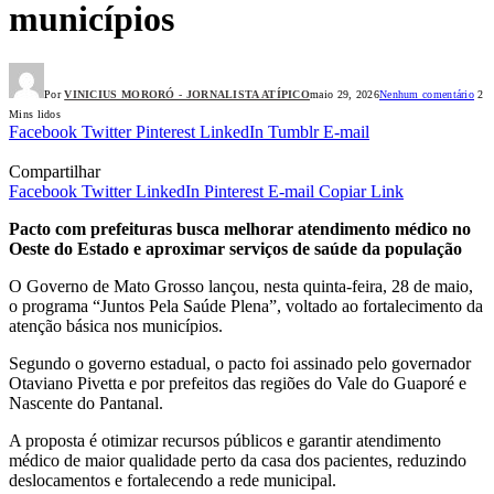
municípios
Por
VINICIUS MORORÓ - JORNALISTA ATÍPICO
maio 29, 2026
Nenhum comentário
2
Mins lidos
Facebook
Twitter
Pinterest
LinkedIn
Tumblr
E-mail
Compartilhar
Facebook
Twitter
LinkedIn
Pinterest
E-mail
Copiar Link
Pacto com prefeituras busca melhorar atendimento médico no
Oeste do Estado e aproximar serviços de saúde da população
O Governo de Mato Grosso lançou, nesta quinta-feira, 28 de maio,
o programa “Juntos Pela Saúde Plena”, voltado ao fortalecimento da
atenção básica nos municípios.
Segundo o governo estadual, o pacto foi assinado pelo governador
Otaviano Pivetta e por prefeitos das regiões do Vale do Guaporé e
Nascente do Pantanal.
A proposta é otimizar recursos públicos e garantir atendimento
médico de maior qualidade perto da casa dos pacientes, reduzindo
deslocamentos e fortalecendo a rede municipal.