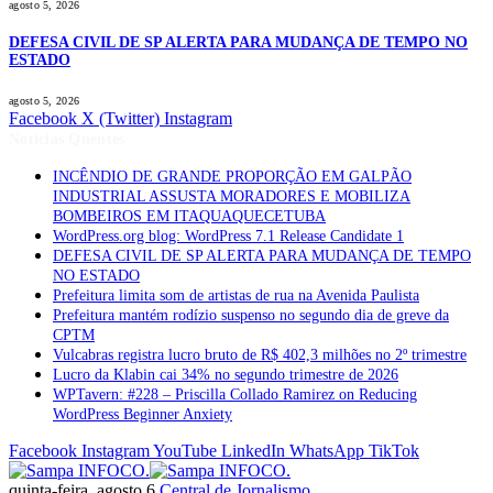
agosto 5, 2026
DEFESA CIVIL DE SP ALERTA PARA MUDANÇA DE TEMPO NO
ESTADO
agosto 5, 2026
Facebook
X (Twitter)
Instagram
Notícias Quentes
INCÊNDIO DE GRANDE PROPORÇÃO EM GALPÃO
INDUSTRIAL ASSUSTA MORADORES E MOBILIZA
BOMBEIROS EM ITAQUAQUECETUBA
WordPress.org blog: WordPress 7.1 Release Candidate 1
DEFESA CIVIL DE SP ALERTA PARA MUDANÇA DE TEMPO
NO ESTADO
Prefeitura limita som de artistas de rua na Avenida Paulista
Prefeitura mantém rodízio suspenso no segundo dia de greve da
CPTM
Vulcabras registra lucro bruto de R$ 402,3 milhões no 2º trimestre
Lucro da Klabin cai 34% no segundo trimestre de 2026
WPTavern: #228 – Priscilla Collado Ramirez on Reducing
WordPress Beginner Anxiety
Facebook
Instagram
YouTube
LinkedIn
WhatsApp
TikTok
quinta-feira, agosto 6
Central de Jornalismo