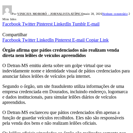
Por
VINICIUS MORORÓ - JORNALISTA ATÍPICO
maio 28, 2026
Nenhum comentário
2
Mins lidos
Facebook
Twitter
Pinterest
LinkedIn
Tumblr
E-mail
Compartilhar
Facebook
Twitter
LinkedIn
Pinterest
E-mail
Copiar Link
Órgão afirma que pátios credenciados não realizam venda
direta nem leilões de veículos apreendidos
O Detran-MS emitiu alerta sobre um golpe virtual que usa
indevidamente nome e identidade visual de pátios credenciados para
anunciar falsos leilões de veículos pela internet.
Segundo o órgão, um site fraudulento utiliza informações de uma
empresa credenciada em Dourados, incluindo endereço, logomarca
e dados institucionais, para simular leilões diários de veículos
apreendidos.
O Detran-MS esclareceu que pátios credenciados têm apenas a
função de guardar veículos recolhidos. Eles não são responsáveis
pela venda dos bens e não realizam leilões oficiais.