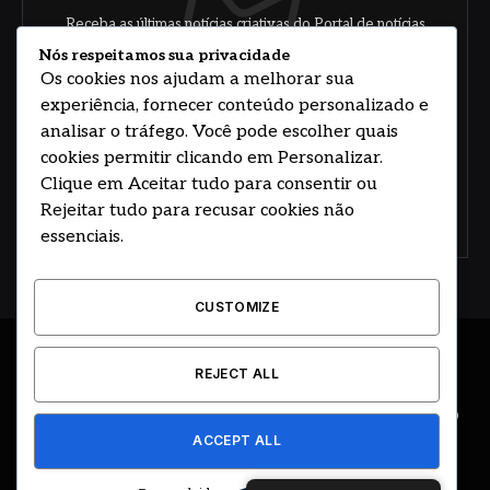
Receba as últimas notícias criativas do Portal de notícias
sobre arte, design e negócios.
Nós respeitamos sua privacidade
Os cookies nos ajudam a melhorar sua
experiência, fornecer conteúdo personalizado e
analisar o tráfego. Você pode escolher quais
cookies permitir clicando em Personalizar.
Clique em Aceitar tudo para consentir ou
Rejeitar tudo para recusar cookies não
Concorde com nossos termos e acordo de
política
essenciais.
CUSTOMIZE
© 2026 DESENVOLVIDO POR HOSTING PRIME BRASIL
REJECT ALL
ÚLTIMAS NOTÍCIAS
DESTAQUES
CIDADE E REGIÃO
ACCEPT ALL
COLUNAS
EDITORIAL
EVENTOS
GOVERNO