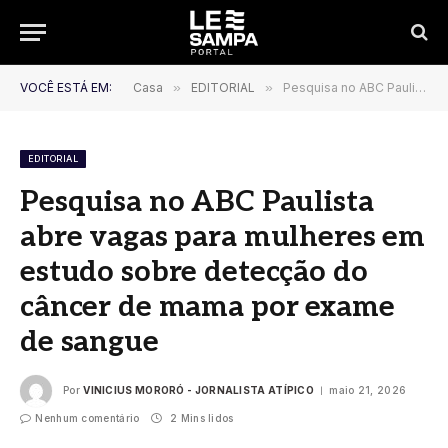
VOCÊ ESTÁ EM:
Casa
»
EDITORIAL
»
Pesquisa no ABC Paulista abre vagas para mulheres em estudo sobre detecção do câncer de mama por exame de sangue
EDITORIAL
Pesquisa no ABC Paulista
abre vagas para mulheres em
estudo sobre detecção do
câncer de mama por exame
de sangue
Por
VINICIUS MORORÓ - JORNALISTA ATÍPICO
maio 21, 2026
Nenhum comentário
2 Mins lidos