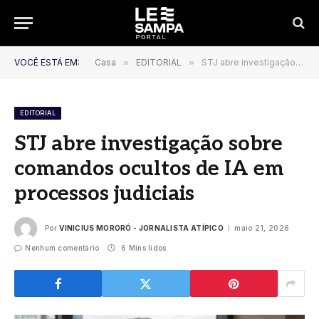
VOCÊ ESTÁ EM:
Casa
»
EDITORIAL
»
STJ abre investigação sobre comandos ocultos de IA em processos judiciais
EDITORIAL
STJ abre investigação sobre
comandos ocultos de IA em
processos judiciais
Por
VINICIUS MORORÓ - JORNALISTA ATÍPICO
maio 21, 2026
Nenhum comentário
6 Mins lidos