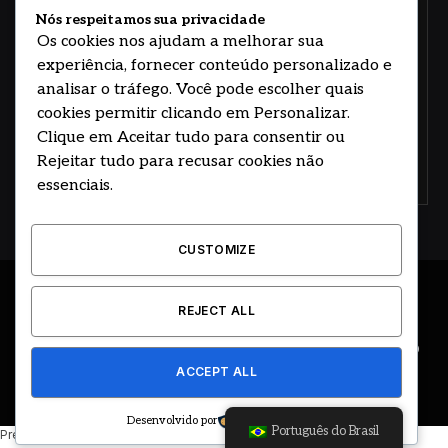
sobre arte, design e negócios.
Nós respeitamos sua privacidade
Os cookies nos ajudam a melhorar sua
experiência, fornecer conteúdo personalizado e
analisar o tráfego. Você pode escolher quais
cookies permitir clicando em Personalizar.
Clique em Aceitar tudo para consentir ou
Rejeitar tudo para recusar cookies não
Concorde com nossos termos e acordo de
política
essenciais.
CUSTOMIZE
© 2026 DESENVOLVIDO POR HOSTING PRIME BRASIL
REJECT ALL
ÚLTIMAS NOTÍCIAS
DESTAQUES
CIDADE E REGIÃO
ACCEPT ALL
COLUNAS
EDITORIAL
EVENTOS
GOVERNO
Desenvolvido por
Português do Brasil
Precisando de ajuda? Basta enviar uma mensagem.