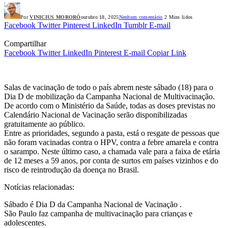
Por
VINICIUS MORORÓ
outubro 18, 2025
Nenhum comentário
2 Mins lidos
Facebook
Twitter
Pinterest
LinkedIn
Tumblr
E-mail
Compartilhar
Facebook
Twitter
LinkedIn
Pinterest
E-mail
Copiar Link
Salas de vacinação de todo o país abrem neste sábado (18) para o
Dia D de mobilização da Campanha Nacional de Multivacinação.
De acordo com o Ministério da Saúde, todas as doses previstas no
Calendário Nacional de Vacinação serão disponibilizadas
gratuitamente ao público.
Entre as prioridades, segundo a pasta, está o resgate de pessoas que
não foram vacinadas contra o HPV, contra a febre amarela e contra
o sarampo. Neste último caso, a chamada vale para a faixa de etária
de 12 meses a 59 anos, por conta de surtos em países vizinhos e do
risco de reintrodução da doença no Brasil.
Notícias relacionadas:
Sábado é Dia D da Campanha Nacional de Vacinação .
São Paulo faz campanha de multivacinação para crianças e
adolescentes.