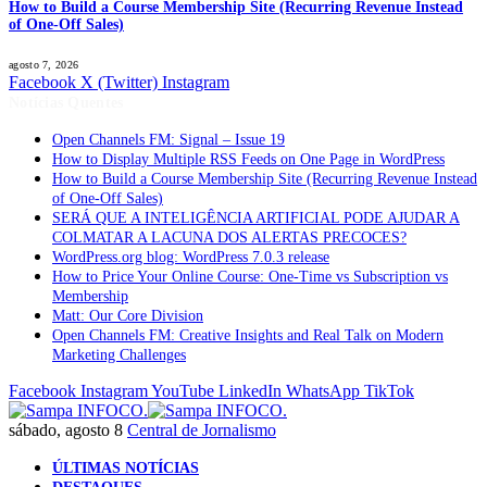
How to Build a Course Membership Site (Recurring Revenue Instead
of One-Off Sales)
agosto 7, 2026
Facebook
X (Twitter)
Instagram
Notícias Quentes
Open Channels FM: Signal – Issue 19
How to Display Multiple RSS Feeds on One Page in WordPress
How to Build a Course Membership Site (Recurring Revenue Instead
of One-Off Sales)
SERÁ QUE A INTELIGÊNCIA ARTIFICIAL PODE AJUDAR A
COLMATAR A LACUNA DOS ALERTAS PRECOCES?
WordPress.org blog: WordPress 7.0.3 release
How to Price Your Online Course: One-Time vs Subscription vs
Membership
Matt: Our Core Division
Open Channels FM: Creative Insights and Real Talk on Modern
Marketing Challenges
Facebook
Instagram
YouTube
LinkedIn
WhatsApp
TikTok
sábado, agosto 8
Central de Jornalismo
ÚLTIMAS NOTÍCIAS