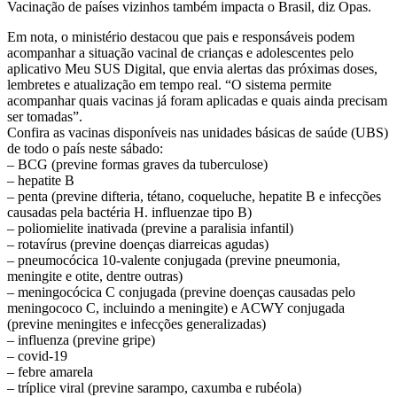
Vacinação de países vizinhos também impacta o Brasil, diz Opas.
Em nota, o ministério destacou que pais e responsáveis podem
acompanhar a situação vacinal de crianças e adolescentes pelo
aplicativo Meu SUS Digital, que envia alertas das próximas doses,
lembretes e atualização em tempo real. “O sistema permite
acompanhar quais vacinas já foram aplicadas e quais ainda precisam
ser tomadas”.
Confira as vacinas disponíveis nas unidades básicas de saúde (UBS)
de todo o país neste sábado:
– BCG (previne formas graves da tuberculose)
– hepatite B
– penta (previne difteria, tétano, coqueluche, hepatite B e infecções
causadas pela bactéria H. influenzae tipo B)
– poliomielite inativada (previne a paralisia infantil)
– rotavírus (previne doenças diarreicas agudas)
– pneumocócica 10-valente conjugada (previne pneumonia,
meningite e otite, dentre outras)
– meningocócica C conjugada (previne doenças causadas pelo
meningococo C, incluindo a meningite) e ACWY conjugada
(previne meningites e infecções generalizadas)
– influenza (previne gripe)
– covid-19
– febre amarela
– tríplice viral (previne sarampo, caxumba e rubéola)