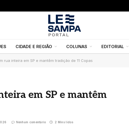
UES
CIDADE E REGIÃO
COLUNAS
EDITORIAL
am rua inteira em SP e mantêm tradição de 11 Copas
inteira em SP e mantêm
2026
Nenhum comentário
2 Mins lidos