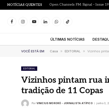
Open Channels FM: Signal – Issue 19
NOTÍCIAS QUENTES
Facebook
Instagram
YouTube
LinkedIn
WhatsApp
TikTok
ÚLTIMAS NOTÍCIAS
DESTAQ
VOCÊ ESTÁ EM:
Casa
»
EDITORIAL
»
Vizinhos pint
EDITORIAL
Vizinhos pintam rua 
tradição de 11 Copas
Por
VINICIUS MORORÓ - JORNALISTA ATÍPICO
junho 3, 