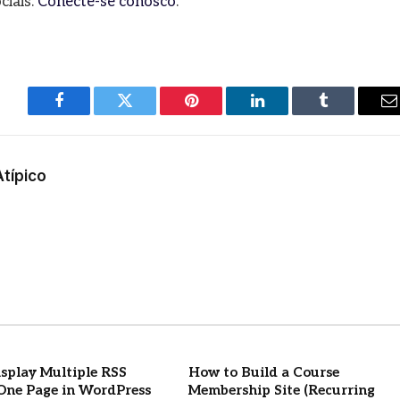
ciais.
Conecte-se conosco
.
Facebook
Twitter
Pinterest
LinkedIn
Tumblr
E
m
Atípico
splay Multiple RSS
How to Build a Course
One Page in WordPress
Membership Site (Recurring