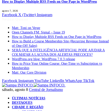
How to Display Multiple RSS Feeds on One Page in WordPress
agosto 7, 2026
Facebook
X (Twitter)
Instagram
Notícias Quentes
Matt: Toni on Verge
Open Channels FM: Signal – Issue 19
How to Display Multiple RSS Feeds on One Page in WordPress
How to Build a Course Membership Site (Recurring Revenue Instead
of One-Off Sales)
SERÁ QUE A INTELIGÊNCIA ARTIFICIAL PODE AJUDAR A
COLMATAR A LACUNA DOS ALERTAS PRECOCES?
WordPress.org blog: WordPress 7.0.3 release
How to Price Your Online Course: One-Time vs Subscription vs
Membership
Matt: Our Core Division
Facebook
Instagram
YouTube
LinkedIn
WhatsApp
TikTok
sábado, agosto 8
Central de Jornalismo
ÚLTIMAS NOTÍCIAS
DESTAQUES
CIDADE E REGIÃO