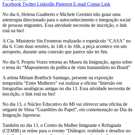
Facebook
Twitter
LinkedIn
Pinterest
E-mail
Copiar Link
No dia 6, Helena Gualberto e Michele Germini irão guiar uma
arteterapia direcionado para o autoconhecimento e integração social
de pessoas migrantes. Essa atividade necessita de inscrição, o link
está na bio!
A Cia. Ministerio Sin Fronteras realizarão o espetáculo “CASA” no
dia 6. Com duas sessões, às 14h e às 16h, a peça acontece em um
aeroporto, durante uma conexão que parece não ter fim.
No dia 9, Projeto Vozes retorna ao Museu da Imigração, agora sobre
o tema do “Mapeamento da política de visto humanitário no Brasil”
A artista Miriam Bratfisch Santiago, presente na exposição
temporária “Entre Mulheres” vai realizar a oficina “Imersão em
fotografias analógicas antigas no dia 13. Essa atividade necessita de
inscrição, o link está na bio!
No dia 13, o Núcleo Educativo do MI vai oferecer uma oficina de
origami de Shisa “Guardiões do Papel”, em comemoração ao Dia da
Imigração Japonesa.
Também no dia 13, o Centro da Mulher Imigrante e Refugiada
(CEMIR) se reúne para o evento “Diálogos: realidade e desafios no