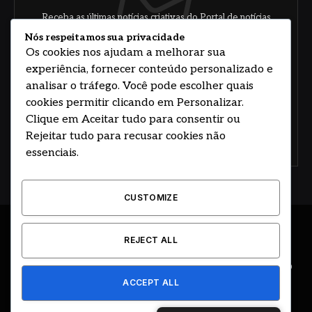
Receba as últimas notícias criativas do Portal de notícias
sobre arte, design e negócios.
Nós respeitamos sua privacidade
Os cookies nos ajudam a melhorar sua
experiência, fornecer conteúdo personalizado e
analisar o tráfego. Você pode escolher quais
cookies permitir clicando em Personalizar.
Clique em Aceitar tudo para consentir ou
Rejeitar tudo para recusar cookies não
Concorde com nossos termos e acordo de
política
essenciais.
CUSTOMIZE
© 2026 DESENVOLVIDO POR HOSTING PRIME BRASIL
REJECT ALL
ÚLTIMAS NOTÍCIAS
DESTAQUES
CIDADE E REGIÃO
ACCEPT ALL
COLUNAS
EDITORIAL
EVENTOS
GOVERNO