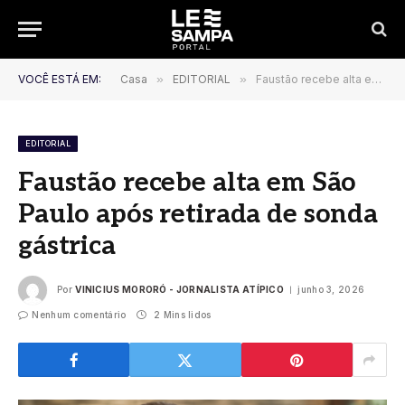
VOCÊ ESTÁ EM:
Casa
»
EDITORIAL
»
Faustão recebe alta em São Paulo após retirada de sonda gástrica
EDITORIAL
Faustão recebe alta em São
Paulo após retirada de sonda
gástrica
Por
VINICIUS MORORÓ - JORNALISTA ATÍPICO
junho 3, 2026
Nenhum comentário
2 Mins lidos