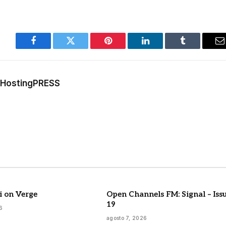
Facebook
Twitter
Pinterest
LinkedIn
Tumblr
E
m
a HostingPRESS
i on Verge
Open Channels FM: Signal – Iss
19
6
agosto 7, 2026