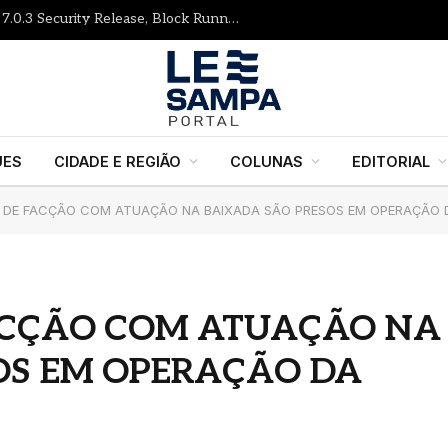
Gutenberg Times: WordPress 7.1 RC, 7.0.3 Security Release, Block Runner, New Playground UI and more — Weekend Edition 372
UES
CIDADE E REGIÃO
COLUNAS
EDITORIAL
 DE FACÇÃO COM ATUAÇÃO NA BAIXADA SÃO PRESOS EM OPERAÇÃO DA
ACÇÃO COM ATUAÇÃO NA
OS EM OPERAÇÃO DA