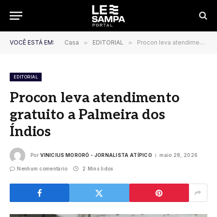
VOCÊ ESTÁ EM:
Casa
»
EDITORIAL
»
Procon leva atendimento gratuito a Palmeira dos Índios
EDITORIAL
Procon leva atendimento
gratuito a Palmeira dos
Índios
Por
VINICIUS MORORÓ - JORNALISTA ATÍPICO
maio 28, 2026
Nenhum comentário
2 Mins lidos