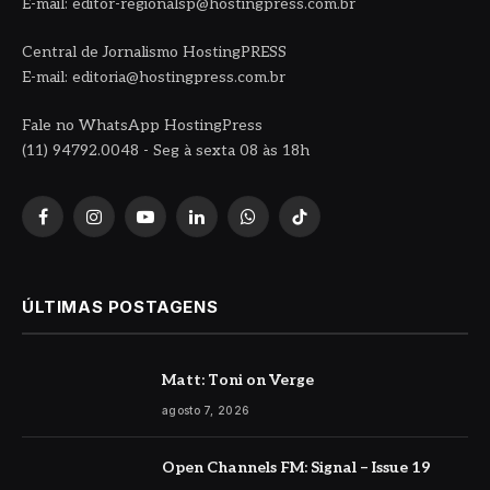
E-mail: editor-regionalsp@hostingpress.com.br
Central de Jornalismo HostingPRESS
E-mail: editoria@hostingpress.com.br
Fale no WhatsApp HostingPress
(11) 94792.0048 - Seg à sexta 08 às 18h
Facebook
Instagram
YouTube
LinkedIn
WhatsApp
TikTok
ÚLTIMAS POSTAGENS
Matt: Toni on Verge
agosto 7, 2026
Open Channels FM: Signal – Issue 19