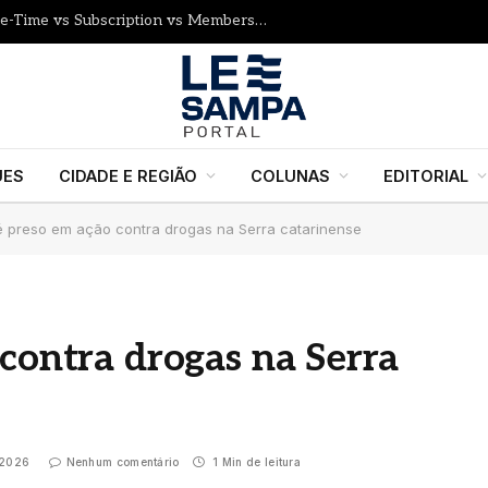
How to Price Your Online Course: One-Time vs Subscription vs Membership
UES
CIDADE E REGIÃO
COLUNAS
EDITORIAL
é preso em ação contra drogas na Serra catarinense
 contra drogas na Serra
 2026
Nenhum comentário
1 Min de leitura