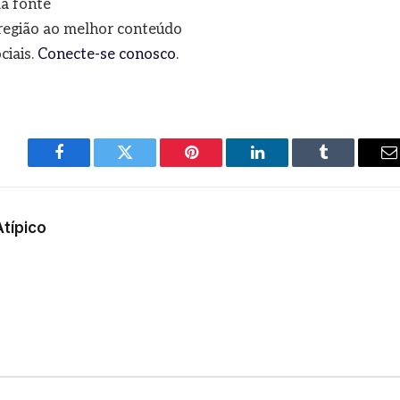
a fonte
a região ao melhor conteúdo
ciais.
Conecte-se conosco
.
Facebook
Twitter
Pinterest
LinkedIn
Tumblr
E
m
Atípico