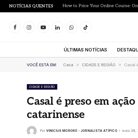
NOTÍCIAS QUENTES
Facebook
Instagram
YouTube
LinkedIn
WhatsApp
TikTok
ÚLTIMAS NOTÍCIAS
DESTAQ
VOCÊ ESTÁ EM:
Casa
»
CIDADE E REGIÃO
»
Casal 
CIDADE E REGIÃO
Casal é preso em ação
catarinense
Por
VINICIUS MORORÓ - JORNALISTA ATÍPICO
maio 28,