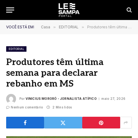
VOCÊ ESTÁ EM:
Casa
»
EDITORIAL
»
Produtores têm última semana para declarar rebanho em MS
EDITORIAL
Produtores têm última
semana para declarar
rebanho em MS
Por
VINICIUS MORORÓ - JORNALISTA ATÍPICO
maio 27, 2026
Nenhum comentário
2 Mins lidos