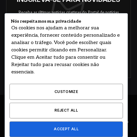
Receba as últimas notícias criativas do Portal de notícias
sobre arte, design e negócios.
Nós respeitamos sua privacidade
Os cookies nos ajudam a melhorar sua
experiência, fornecer conteúdo personalizado e
analisar o tráfego. Você pode escolher quais
cookies permitir clicando em Personalizar.
Clique em Aceitar tudo para consentir ou
Rejeitar tudo para recusar cookies não
Concorde com nossos termos e acordo de
política
essenciais.
CUSTOMIZE
© 2026 DESENVOLVIDO POR HOSTING PRIME BRASIL
REJECT ALL
ÚLTIMAS NOTÍCIAS
DESTAQUES
CIDADE E REGIÃO
ACCEPT ALL
COLUNAS
EDITORIAL
EVENTOS
GOVERNO