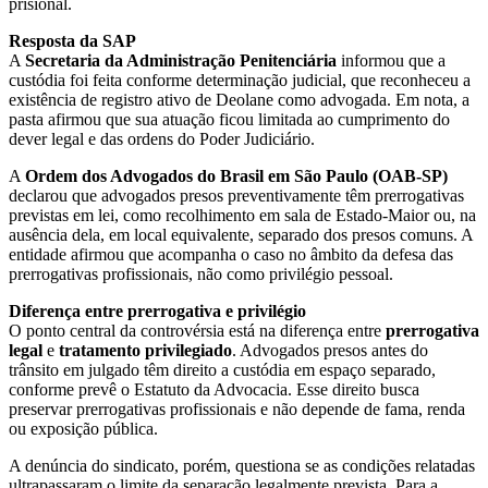
prisional.
Resposta da SAP
A
Secretaria da Administração Penitenciária
informou que a
custódia foi feita conforme determinação judicial, que reconheceu a
existência de registro ativo de Deolane como advogada. Em nota, a
pasta afirmou que sua atuação ficou limitada ao cumprimento do
dever legal e das ordens do Poder Judiciário.
A
Ordem dos Advogados do Brasil em São Paulo (OAB-SP)
declarou que advogados presos preventivamente têm prerrogativas
previstas em lei, como recolhimento em sala de Estado-Maior ou, na
ausência dela, em local equivalente, separado dos presos comuns. A
entidade afirmou que acompanha o caso no âmbito da defesa das
prerrogativas profissionais, não como privilégio pessoal.
Diferença entre prerrogativa e privilégio
O ponto central da controvérsia está na diferença entre
prerrogativa
legal
e
tratamento privilegiado
. Advogados presos antes do
trânsito em julgado têm direito a custódia em espaço separado,
conforme prevê o Estatuto da Advocacia. Esse direito busca
preservar prerrogativas profissionais e não depende de fama, renda
ou exposição pública.
A denúncia do sindicato, porém, questiona se as condições relatadas
ultrapassaram o limite da separação legalmente prevista. Para a