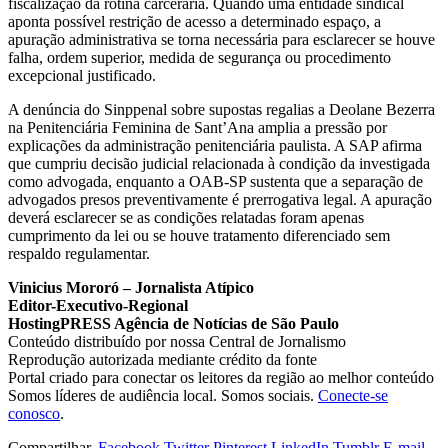
fiscalização da rotina carcerária. Quando uma entidade sindical
aponta possível restrição de acesso a determinado espaço, a
apuração administrativa se torna necessária para esclarecer se houve
falha, ordem superior, medida de segurança ou procedimento
excepcional justificado.
A denúncia do Sinppenal sobre supostas regalias a Deolane Bezerra
na Penitenciária Feminina de Sant’Ana amplia a pressão por
explicações da administração penitenciária paulista. A SAP afirma
que cumpriu decisão judicial relacionada à condição da investigada
como advogada, enquanto a OAB-SP sustenta que a separação de
advogados presos preventivamente é prerrogativa legal. A apuração
deverá esclarecer se as condições relatadas foram apenas
cumprimento da lei ou se houve tratamento diferenciado sem
respaldo regulamentar.
Vinicius Mororó – Jornalista Atípico
Editor-Executivo-Regional
HostingPRESS Agência de Notícias de São Paulo
Conteúdo distribuído por nossa Central de Jornalismo
Reprodução autorizada mediante crédito da fonte
Portal criado para conectar os leitores da região ao melhor conteúdo
Somos líderes de audiência local. Somos sociais.
Conecte-se
conosco
.
Compartilhar.
Facebook
Twitter
Pinterest
LinkedIn
Tumblr
E-mail