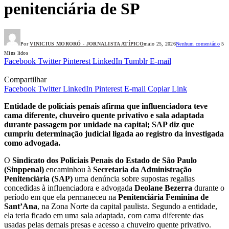
penitenciária de SP
Por
VINICIUS MORORÓ - JORNALISTA ATÍPICO
maio 25, 2026
Nenhum comentário
5
Mins lidos
Facebook
Twitter
Pinterest
LinkedIn
Tumblr
E-mail
Compartilhar
Facebook
Twitter
LinkedIn
Pinterest
E-mail
Copiar Link
Entidade de policiais penais afirma que influenciadora teve
cama diferente, chuveiro quente privativo e sala adaptada
durante passagem por unidade na capital; SAP diz que
cumpriu determinação judicial ligada ao registro da investigada
como advogada.
O
Sindicato dos Policiais Penais do Estado de São Paulo
(Sinppenal)
encaminhou à
Secretaria da Administração
Penitenciária (SAP)
uma denúncia sobre supostas regalias
concedidas à influenciadora e advogada
Deolane Bezerra
durante o
período em que ela permaneceu na
Penitenciária Feminina de
Sant’Ana
, na Zona Norte da capital paulista. Segundo a entidade,
ela teria ficado em uma sala adaptada, com cama diferente das
usadas pelas demais presas e acesso a chuveiro quente privativo.