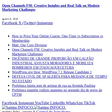
Open Channels FM: Creative Insights and Real Talk on Modern
Marketing Challenges
agosto 6, 2026
Facebook
X (Twitter)
Instagram
Notícias Quentes
How to Price Your Online Course: One-Time vs Subscription vs
Membership
Matt: Our Core Division
Open Channels FM: Creative Insights and Real Talk on Modern
Marketing Challenges
INCÊNDIO DE GRANDE PROPORÇÃO EM GALPÃO
INDUSTRIAL ASSUSTA MORADORES E MOBILIZA
BOMBEIROS EM ITAQUAQUECETUBA
WordPress.org blog: WordPress 7.1 Release Candidate 1
DEFESA CIVIL DE SP ALERTA PARA MUDANÇA DE TEMPO
NO ESTADO
Prefeitura limita som de artistas de rua na Avenida Paulista
Prefeitura mantém rodízio suspenso no segundo dia de greve da
CPTM
Facebook
Instagram
YouTube
LinkedIn
WhatsApp
TikTok
quinta-feira, agosto 6
Central de Jornalismo