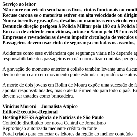
Serviço ao leitor
Não entre em veículo sem bancos fixos, cintos funcionais ou cond
Recuse carona se o motorista estiver em alta velocidade ou dirig
Nunca incentive gravações, desafios ou manobras em veículo em
Denuncie direção perigosa à Polícia Militar pelo 190 ou à Políci
Em caso de acidente com vítimas, acione o Samu pelo 192 ou os 
Empresas e revendedoras devem impedir circulação de veículos s
Passageiros devem usar cinto de segurança em todos os assentos, 
Acidentes como esse evidenciam que segurança viária não depende apen
responsabilidade dos passageiros em não normalizar condutas perigos
A gravação do momento anterior à colisão também levanta uma discuss
dentro de um carro em movimento pode estimular imprudência e atras
A morte de dois jovens em Rolim de Moura expõe uma sucessão de fato
apontar responsabilidades, mas o alerta é imediato para todo o país. Em
devem ser tratados como brincadeira.
Vinicius Mororó – Jornalista Atípico
Editor-Executivo-Regional
HostingPRESS Agência de Notícias de São Paulo
Conteúdo distribuído por nossa Central de Jornalismo
Reprodução autorizada mediante crédito da fonte
Portal criado para conectar os leitores da região ao melhor conteúdo