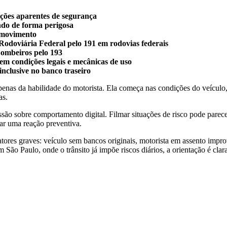
ições aparentes de segurança
indo de forma perigosa
 movimento
a Rodoviária Federal pelo 191 em rodovias federais
Bombeiros pelo 193
em condições legais e mecânicas de uso
inclusive no banco traseiro
as da habilidade do motorista. Ela começa nas condições do veículo, pa
as.
ão sobre comportamento digital. Filmar situações de risco pode parec
ar uma reação preventiva.
res graves: veículo sem bancos originais, motorista em assento improv
 São Paulo, onde o trânsito já impõe riscos diários, a orientação é clar