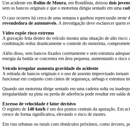
Um acidente em
Rolim de Moura
, em Rondônia, deixou
dois joven
sem os bancos originais e que o motorista dirigia sentado em uma
cad
O caso ocorreu há cerca de uma semana e ganhou repercussão neste
revendedora de automóveis
. A investigação deve esclarecer quem e
Vídeo expõe risco extremo
A gravação feita dentro do veículo mostra uma situação de alto risco
combinação reduz drasticamente o controle do motorista, compromete a
Além disso, sem bancos fixados corretamente e sem estrutura adequad
energia da batida se concentra em área pequena, aumentando o risco 
Veículo irregular aumenta gravidade do acidente
A retirada de bancos originais e o uso de assento improvisado tornam
funcionar em conjunto com cintos de segurança, airbags e estrutura in
Quando um motorista dirige sentado em uma cadeira solta ou inadequad
irregularidade na pista ou perda de aderência pode resultar em saída de
Excesso de velocidade é fator decisivo
O registro de
140 km/h
é um dos pontos centrais da apuração. Em acid
cresce de forma significativa, elevando o risco de mortes.
Em vias urbanas ou rurais com obstáculos próximos, como árvores, post