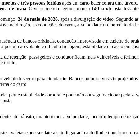
s mortos
e
três pessoas feridas
após um carro bater contra uma árvore.
eira de praia
. O velocímetro chegou a marcar
140 km/h
instantes ante
 domingo,
24 de maio de 2026
, após a divulgação do vídeo. Segundo as
stava na direção, as condições do carro, a velocidade no momento do im
: ausência de bancos originais, condução improvisada em cadeira de pra
 postura ao volante e dificulta frenagem, estabilidade e reação em ca
a de retenção, passageiros e condutor ficam mais vulneráveis a ferime
de morte.
 o veículo inseguro para circulação. Bancos automotivos são projetado
terna do carro.
a, perde estabilidade corporal e pode não conseguir acionar pedais, v
 pista.
entes de trânsito, quanto maior a velocidade, menor o tempo de reação 
es, valetas e acessos laterais, trafegar acima do limite transforma uma