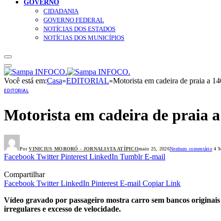
GOVERNO
CIDADANIA
GOVERNO FEDERAL
NOTÍCIAS DOS ESTADOS
NOTÍCIAS DOS MUNICÍPIOS
Você está em:
Casa
»
EDITORIAL
»
Motorista em cadeira de praia a 
EDITORIAL
Motorista em cadeira de praia 
Por
VINICIUS MORORÓ - JORNALISTA ATÍPICO
maio 25, 2026
Nenhum comentário
4 M
Facebook
Twitter
Pinterest
LinkedIn
Tumblr
E-mail
Compartilhar
Facebook
Twitter
LinkedIn
Pinterest
E-mail
Copiar Link
Vídeo gravado por passageiro mostra carro sem bancos originais p
irregulares e excesso de velocidade.