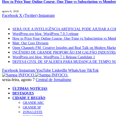
How to Price Your Online Course: One-Time vs Subscription vs Member
agosto 6, 2026
Facebook
X (Twitter)
Instagram
Notícias Quentes
SERÁ QUE A INTELIGÊNCIA ARTIFICIAL PODE AJUDAR A C
WordPress.org blog: WordPress 7.0.3 release
How to Price Your Online Course: One-Time vs Subscription vs Mem
Matt: Our Core Division
Open Channels FM: Creative Insights and Real Talk on Modern Marke
INCÊNDIO DE GRANDE PROPORÇÃO EM GALPÃO INDUSTRI
WordPress.org blog: WordPress 7.1 Release Candidate 1
DEFESA CIVIL DE SP ALERTA PARA MUDANÇA DE TEMPO N
Facebook
Instagram
YouTube
LinkedIn
WhatsApp
TikTok
sexta-feira, agosto 7
Central de Jornalismo
ÚLTIMAS NOTÍCIAS
DESTAQUES
CIDADE E REGIÃO
GRANDE ABC
GRANDE SP
ZONA LESTE