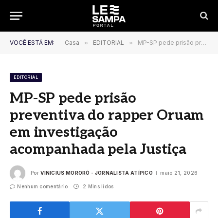
VOCÊ ESTÁ EM:
Casa
»
EDITORIAL
»
MP-SP pede prisão preventiva do rapper Oruam em investigação acompanhada pela Justiça
EDITORIAL
MP-SP pede prisão
preventiva do rapper Oruam
em investigação
acompanhada pela Justiça
Por
VINICIUS MORORÓ - JORNALISTA ATÍPICO
maio 21, 2026
Nenhum comentário
2 Mins lidos