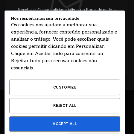
Receba as últimas notícias criativas do Portal de notícias
sobre arte, design e negócios.
Nós respeitamos sua privacidade
Os cookies nos ajudam a melhorar sua
experiência, fornecer conteúdo personalizado e
analisar o tráfego. Você pode escolher quais
cookies permitir clicando em Personalizar.
Clique em Aceitar tudo para consentir ou
Rejeitar tudo para recusar cookies não
Concorde com nossos termos e acordo de
política
essenciais.
CUSTOMIZE
© 2026 DESENVOLVIDO POR HOSTING PRIME BRASIL
REJECT ALL
ÚLTIMAS NOTÍCIAS
DESTAQUES
CIDADE E REGIÃO
ACCEPT ALL
COLUNAS
EDITORIAL
EVENTOS
GOVERNO