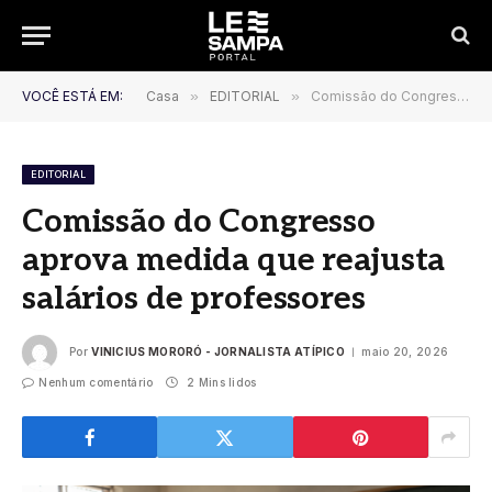
VOCÊ ESTÁ EM:
Casa
»
EDITORIAL
»
Comissão do Congresso aprova medida que reajusta salários de professores
EDITORIAL
Comissão do Congresso
aprova medida que reajusta
salários de professores
Por
VINICIUS MORORÓ - JORNALISTA ATÍPICO
maio 20, 2026
Nenhum comentário
2 Mins lidos