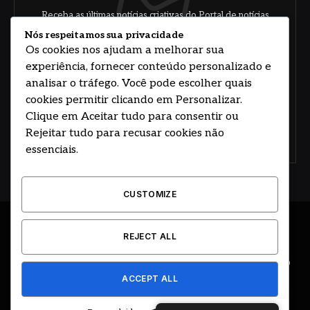
Receba as últimas notícias criativas do Portal de notícias
sobre arte, design e negócios.
Nós respeitamos sua privacidade
Os cookies nos ajudam a melhorar sua
experiência, fornecer conteúdo personalizado e
analisar o tráfego. Você pode escolher quais
cookies permitir clicando em Personalizar.
Clique em Aceitar tudo para consentir ou
Rejeitar tudo para recusar cookies não
Concorde com nossos termos e acordo de
política
essenciais.
CUSTOMIZE
© 2026 DESENVOLVIDO POR HOSTING PRIME BRASIL
REJECT ALL
ÚLTIMAS NOTÍCIAS
DESTAQUES
CIDADE E REGIÃO
ACCEPT ALL
COLUNAS
EDITORIAL
EVENTOS
GOVERNO