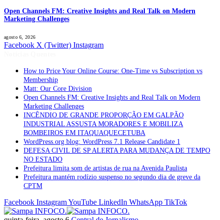
Open Channels FM: Creative Insights and Real Talk on Modern
Marketing Challenges
agosto 6, 2026
Facebook
X (Twitter)
Instagram
Notícias Quentes
How to Price Your Online Course: One-Time vs Subscription vs
Membership
Matt: Our Core Division
Open Channels FM: Creative Insights and Real Talk on Modern
Marketing Challenges
INCÊNDIO DE GRANDE PROPORÇÃO EM GALPÃO
INDUSTRIAL ASSUSTA MORADORES E MOBILIZA
BOMBEIROS EM ITAQUAQUECETUBA
WordPress.org blog: WordPress 7.1 Release Candidate 1
DEFESA CIVIL DE SP ALERTA PARA MUDANÇA DE TEMPO
NO ESTADO
Prefeitura limita som de artistas de rua na Avenida Paulista
Prefeitura mantém rodízio suspenso no segundo dia de greve da
CPTM
Facebook
Instagram
YouTube
LinkedIn
WhatsApp
TikTok
quinta-feira, agosto 6
Central de Jornalismo