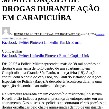
DROGAS DURANTE AÇÃO
EM CARAPICUÍBA
Por
HUMBERTO ALIPERTI JORNALISTA HOSTINGPRESS
maio 20, 2026
Nenhum
comentário
2 Mins lidos
Facebook
Twitter
Pinterest
LinkedIn
Tumblr
E-mail
Compartilhar
Facebook
Twitter
LinkedIn
Pinterest
E-mail
Copiar Link
Dia 20/05 a Polícia Militar apreendeu mais de 38 mil porções de
drogas e uma arma de fogo dentro de um apartamento em
Carapicuíba, na Grande São Paulo, na terça-feira (19). A ação
contou com o apoio do cão Thor, do Canil do Batalhão de Ações
Especiais de Polícia (Baep). A descoberta aconteceu durante uma
operação de combate ao tráfico de drogas.
Na varredura realizada em um condomínio residencial, no Jardim
Roseli, o cão indicou a possível presença de entorpecentes em um
apartamento. Nas buscas, os policiais encontraram várias porções de
drogas espalhadas pelo chão e armazenadas dentro de um guarda-