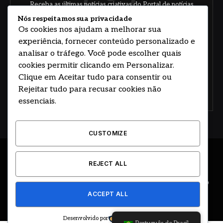
Receba as últimas notícias criativas do Portal de notícias
sobre arte, design e negócios.
Nós respeitamos sua privacidade
Os cookies nos ajudam a melhorar sua
experiência, fornecer conteúdo personalizado e
analisar o tráfego. Você pode escolher quais
cookies permitir clicando em Personalizar.
Clique em Aceitar tudo para consentir ou
Rejeitar tudo para recusar cookies não
Concorde com nossos termos e acordo de
política
essenciais.
CUSTOMIZE
© 2026 DESENVOLVIDO POR HOSTING PRIME BRASIL
REJECT ALL
ÚLTIMAS NOTÍCIAS
DESTAQUES
CIDADE E REGIÃO
ACCEPT ALL
COLUNAS
EDITORIAL
EVENTOS
GOVERNO
Desenvolvido por