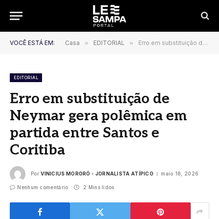
VOCÊ ESTÁ EM:
Casa
»
EDITORIAL
»
Erro em substituição de Neymar gera polêmica em partida entre Santos e Coritiba
EDITORIAL
Erro em substituição de
Neymar gera polêmica em
partida entre Santos e
Coritiba
Por
VINICIUS MORORÓ - JORNALISTA ATÍPICO
maio 18, 2026
Nenhum comentário
2 Mins lidos