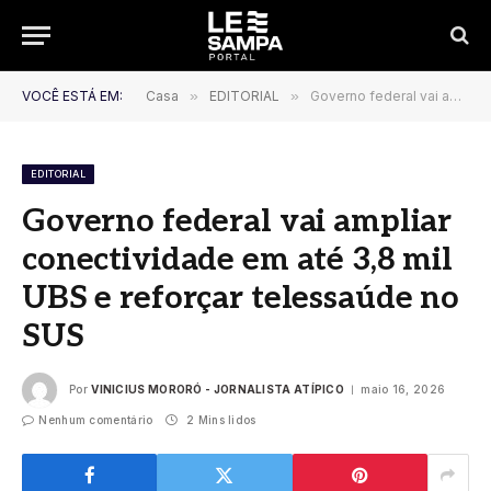
VOCÊ ESTÁ EM:
Casa
»
EDITORIAL
»
Governo federal vai ampliar conectividade em até 3,8 mil UBS e reforçar telessaúde no SUS
EDITORIAL
Governo federal vai ampliar
conectividade em até 3,8 mil
UBS e reforçar telessaúde no
SUS
Por
VINICIUS MORORÓ - JORNALISTA ATÍPICO
maio 16, 2026
Nenhum comentário
2 Mins lidos