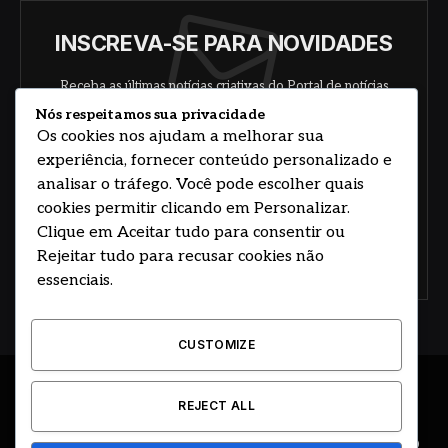
INSCREVA-SE PARA NOVIDADES
Receba as últimas notícias criativas do Portal de notícias
sobre arte, design e negócios.
Nós respeitamos sua privacidade
Os cookies nos ajudam a melhorar sua
experiência, fornecer conteúdo personalizado e
analisar o tráfego. Você pode escolher quais
cookies permitir clicando em Personalizar.
Clique em Aceitar tudo para consentir ou
Rejeitar tudo para recusar cookies não
Concorde com nossos termos e acordo de
política
essenciais.
CUSTOMIZE
© 2026 DESENVOLVIDO POR HOSTING PRIME BRASIL
REJECT ALL
ÚLTIMAS NOTÍCIAS
DESTAQUES
CIDADE E REGIÃO