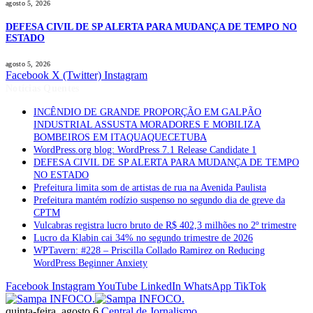
agosto 5, 2026
DEFESA CIVIL DE SP ALERTA PARA MUDANÇA DE TEMPO NO
ESTADO
agosto 5, 2026
Facebook
X (Twitter)
Instagram
Notícias Quentes
INCÊNDIO DE GRANDE PROPORÇÃO EM GALPÃO
INDUSTRIAL ASSUSTA MORADORES E MOBILIZA
BOMBEIROS EM ITAQUAQUECETUBA
WordPress.org blog: WordPress 7.1 Release Candidate 1
DEFESA CIVIL DE SP ALERTA PARA MUDANÇA DE TEMPO
NO ESTADO
Prefeitura limita som de artistas de rua na Avenida Paulista
Prefeitura mantém rodízio suspenso no segundo dia de greve da
CPTM
Vulcabras registra lucro bruto de R$ 402,3 milhões no 2º trimestre
Lucro da Klabin cai 34% no segundo trimestre de 2026
WPTavern: #228 – Priscilla Collado Ramirez on Reducing
WordPress Beginner Anxiety
Facebook
Instagram
YouTube
LinkedIn
WhatsApp
TikTok
quinta-feira, agosto 6
Central de Jornalismo