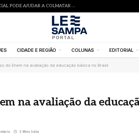
SERÁ QUE A INTELIGÊNCIA ARTIFICIAL PODE AJUDAR A COLMATAR A LACUNA DOS ALERTAS PRECOCES?
UES
CIDADE E REGIÃO
COLUNAS
EDITORIAL
o do Enem na avaliação da educação básica no Brasil
em na avaliação da educaç
ntário
3 Mins lidos