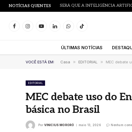
NOTÍCIAS QUENTES
Facebook
Instagram
YouTube
LinkedIn
WhatsApp
TikTok
ÚLTIMAS NOTÍCIAS
DESTAQ
VOCÊ ESTÁ EM:
Casa
»
EDITORIAL
»
MEC debate us
EDITORIAL
MEC debate uso do En
básica no Brasil
Por
VINICIUS MORORÓ
maio 13, 2026
Nenhum come