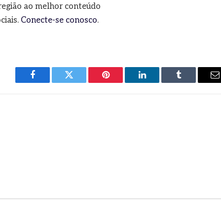
a região ao melhor conteúdo
ciais.
Conecte-se conosco
.
Facebook
Twitter
Pinterest
LinkedIn
Tumblr
E
m