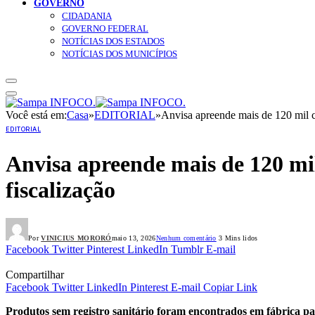
GOVERNO
CIDADANIA
GOVERNO FEDERAL
NOTÍCIAS DOS ESTADOS
NOTÍCIAS DOS MUNICÍPIOS
Você está em:
Casa
»
EDITORIAL
»
Anvisa apreende mais de 120 mil ca
EDITORIAL
Anvisa apreende mais de 120 mil
fiscalização
Por
VINICIUS MORORÓ
maio 13, 2026
Nenhum comentário
3 Mins lidos
Facebook
Twitter
Pinterest
LinkedIn
Tumblr
E-mail
Compartilhar
Facebook
Twitter
LinkedIn
Pinterest
E-mail
Copiar Link
Produtos sem registro sanitário foram encontrados em fábrica pa