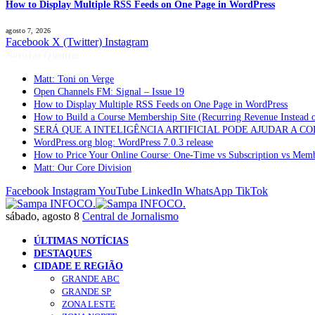
How to Display Multiple RSS Feeds on One Page in WordPress
agosto 7, 2026
Facebook
X (Twitter)
Instagram
Notícias Quentes
Matt: Toni on Verge
Open Channels FM: Signal – Issue 19
How to Display Multiple RSS Feeds on One Page in WordPress
How to Build a Course Membership Site (Recurring Revenue Instead 
SERÁ QUE A INTELIGÊNCIA ARTIFICIAL PODE AJUDAR A C
WordPress.org blog: WordPress 7.0.3 release
How to Price Your Online Course: One-Time vs Subscription vs Mem
Matt: Our Core Division
Facebook
Instagram
YouTube
LinkedIn
WhatsApp
TikTok
sábado, agosto 8
Central de Jornalismo
ÚLTIMAS NOTÍCIAS
DESTAQUES
CIDADE E REGIÃO
GRANDE ABC
GRANDE SP
ZONA LESTE