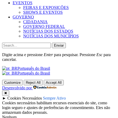
EVENTOS
FEIRAS E EXPOSIÇÕES
SHOWS E EVENTOS
GOVERNO
CIDADANIA
GOVERNO FEDERAL
NOTÍCIAS DOS ESTADOS
NOTÍCIAS DOS MUNICÍPIOS
Enviar
Digite acima e pressione
Enter
para pesquisar. Pressione
Esc
para
cancelar.
Português do Brasil
Português do Brasil
Customize
Reject All
Accept All
Desenvolvido por
✖
►
Cookies Necessários
Sempre Ativo
Cookies necessários habilitam recursos essenciais do site, como
login seguro e ajustes de preferências de consentimento. Eles não
armazenam dados pessoais.
Nenhum