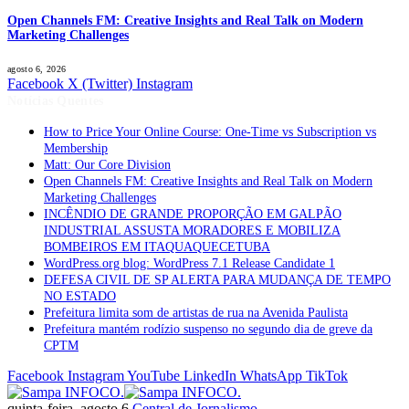
Open Channels FM: Creative Insights and Real Talk on Modern
Marketing Challenges
agosto 6, 2026
Facebook
X (Twitter)
Instagram
Notícias Quentes
How to Price Your Online Course: One-Time vs Subscription vs
Membership
Matt: Our Core Division
Open Channels FM: Creative Insights and Real Talk on Modern
Marketing Challenges
INCÊNDIO DE GRANDE PROPORÇÃO EM GALPÃO
INDUSTRIAL ASSUSTA MORADORES E MOBILIZA
BOMBEIROS EM ITAQUAQUECETUBA
WordPress.org blog: WordPress 7.1 Release Candidate 1
DEFESA CIVIL DE SP ALERTA PARA MUDANÇA DE TEMPO
NO ESTADO
Prefeitura limita som de artistas de rua na Avenida Paulista
Prefeitura mantém rodízio suspenso no segundo dia de greve da
CPTM
Facebook
Instagram
YouTube
LinkedIn
WhatsApp
TikTok
quinta-feira, agosto 6
Central de Jornalismo