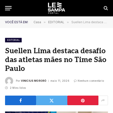
VOCÊ ESTÁ EM:
Casa
»
EDITORIAL
»
Suellen Lima destaca desafio das atletas mães no Time São Paulo
EDITORIAL
Suellen Lima destaca desafio
das atletas mães no Time São
Paulo
Por
VINICIUS MORORÓ
maio 11, 2026
Nenhum comentário
2 Mins lidos