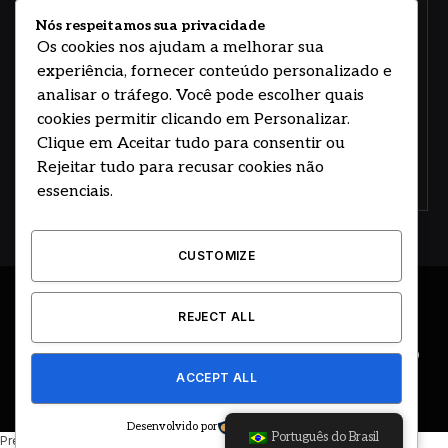
sobre arte, design e negócios.
Nós respeitamos sua privacidade
Os cookies nos ajudam a melhorar sua
experiência, fornecer conteúdo personalizado e
analisar o tráfego. Você pode escolher quais
cookies permitir clicando em Personalizar.
Clique em Aceitar tudo para consentir ou
Rejeitar tudo para recusar cookies não
Concorde com nossos termos e acordo de
política
essenciais.
CUSTOMIZE
© 2026 DESENVOLVIDO POR HOSTING PRIME BRASIL
REJECT ALL
ÚLTIMAS NOTÍCIAS
DESTAQUES
CIDADE E REGIÃO
ACCEPT ALL
COLUNAS
EDITORIAL
EVENTOS
GOVERNO
Desenvolvido por
Português do Brasil
Precisando de ajuda? Basta enviar uma mensagem.