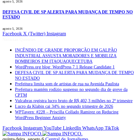
agosto 5, 2026
DEFESA CIVIL DE SP ALERTA PARA MUDANÇA DE TEMPO NO
ESTADO
agosto 5, 2026
Facebook
X (Twitter)
Instagram
Notícias Quentes
INCÊNDIO DE GRANDE PROPORÇÃO EM GALPÃO
INDUSTRIAL ASSUSTA MORADORES E MOBILIZA
BOMBEIROS EM ITAQUAQUECETUBA
WordPress.org blog: WordPress 7.1 Release Candidate 1
DEFESA CIVIL DE SP ALERTA PARA MUDANÇA DE TEMPO
NO ESTADO
Prefeitura limita som de artistas de rua na Avenida Paulista
Prefeitura mantém rodízio suspenso no segundo dia de greve da
CPTM
Vulcabras registra lucro bruto de R$ 402,3 milhões no 2º trimestre
Lucro da Klabin cai 34% no segundo trimestre de 2026
WPTavern: #228 – Priscilla Collado Ramirez on Reducing
WordPress Beginner Anxiety
Facebook
Instagram
YouTube
LinkedIn
WhatsApp
TikTok
quinta-feira, agosto 6
Central de Jornalismo