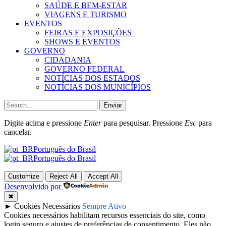
SAÚDE E BEM-ESTAR
VIAGENS E TURISMO
EVENTOS
FEIRAS E EXPOSIÇÕES
SHOWS E EVENTOS
GOVERNO
CIDADANIA
GOVERNO FEDERAL
NOTÍCIAS DOS ESTADOS
NOTÍCIAS DOS MUNICÍPIOS
Enviar
Digite acima e pressione
Enter
para pesquisar. Pressione
Esc
para
cancelar.
Português do Brasil
Português do Brasil
Customize
Reject All
Accept All
Desenvolvido por
✖
►
Cookies Necessários
Sempre Ativo
Cookies necessários habilitam recursos essenciais do site, como
login seguro e ajustes de preferências de consentimento. Eles não