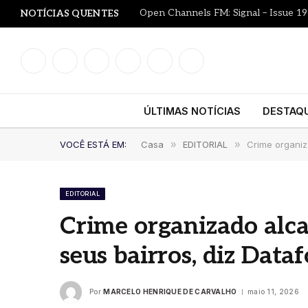
Open Channels FM: Signal – Issue 19
NOTÍCIAS QUENTES
Facebook
Instagram
YouTube
LinkedIn
WhatsApp
TikTok
ÚLTIMAS NOTÍCIAS
DESTAQ
VOCÊ ESTÁ EM:
Casa
»
EDITORIAL
»
Crime organiz
EDITORIAL
Crime organizado alca
seus bairros, diz Data
Por
MARCELO HENRIQUE DE CARVALHO
maio 11, 2026