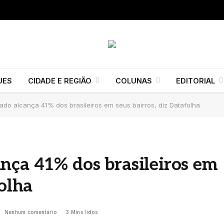
UES
CIDADE E REGIÃO
COLUNAS
EDITORIAL
ado alcança 41% dos brasileiros em seus bairros, diz Datafolha
nça 41% dos brasileiros em
folha
Nenhum comentário
3 Mins lidos