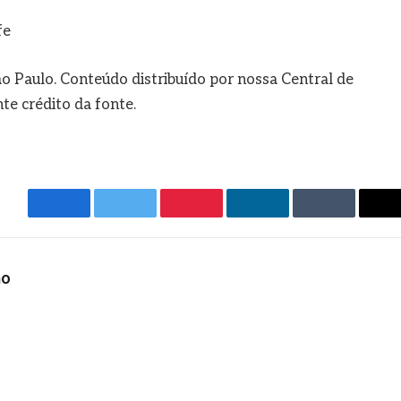
fe
o Paulo. Conteúdo distribuído por nossa Central de
e crédito da fonte.
Facebook
Twitter
Pinterest
LinkedIn
Tumblr
E
m
ho