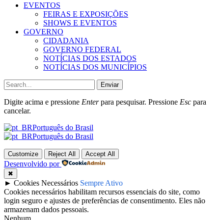
EVENTOS
FEIRAS E EXPOSIÇÕES
SHOWS E EVENTOS
GOVERNO
CIDADANIA
GOVERNO FEDERAL
NOTÍCIAS DOS ESTADOS
NOTÍCIAS DOS MUNICÍPIOS
Enviar
Digite acima e pressione
Enter
para pesquisar. Pressione
Esc
para
cancelar.
Português do Brasil
Português do Brasil
Customize
Reject All
Accept All
Desenvolvido por
✖
►
Cookies Necessários
Sempre Ativo
Cookies necessários habilitam recursos essenciais do site, como
login seguro e ajustes de preferências de consentimento. Eles não
armazenam dados pessoais.
Nenhum