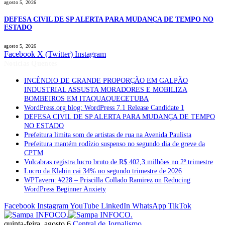
agosto 5, 2026
DEFESA CIVIL DE SP ALERTA PARA MUDANÇA DE TEMPO NO
ESTADO
agosto 5, 2026
Facebook
X (Twitter)
Instagram
Notícias Quentes
INCÊNDIO DE GRANDE PROPORÇÃO EM GALPÃO
INDUSTRIAL ASSUSTA MORADORES E MOBILIZA
BOMBEIROS EM ITAQUAQUECETUBA
WordPress.org blog: WordPress 7.1 Release Candidate 1
DEFESA CIVIL DE SP ALERTA PARA MUDANÇA DE TEMPO
NO ESTADO
Prefeitura limita som de artistas de rua na Avenida Paulista
Prefeitura mantém rodízio suspenso no segundo dia de greve da
CPTM
Vulcabras registra lucro bruto de R$ 402,3 milhões no 2º trimestre
Lucro da Klabin cai 34% no segundo trimestre de 2026
WPTavern: #228 – Priscilla Collado Ramirez on Reducing
WordPress Beginner Anxiety
Facebook
Instagram
YouTube
LinkedIn
WhatsApp
TikTok
quinta-feira, agosto 6
Central de Jornalismo