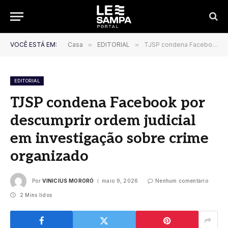
VOCÊ ESTÁ EM:
Casa
»
EDITORIAL
»
TJSP condena Facebook por descumprir ordem judicial em investigação sobre crime organizado
EDITORIAL
TJSP condena Facebook por
descumprir ordem judicial
em investigação sobre crime
organizado
Por
VINICIUS MORORÓ
maio 9, 2026
Nenhum comentário
2 Mins lidos