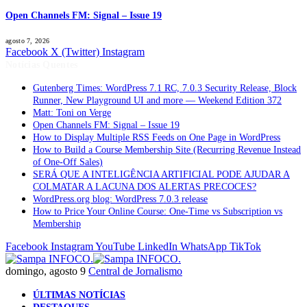
Open Channels FM: Signal – Issue 19
agosto 7, 2026
Facebook
X (Twitter)
Instagram
Notícias Quentes
Gutenberg Times: WordPress 7.1 RC, 7.0.3 Security Release, Block
Runner, New Playground UI and more — Weekend Edition 372
Matt: Toni on Verge
Open Channels FM: Signal – Issue 19
How to Display Multiple RSS Feeds on One Page in WordPress
How to Build a Course Membership Site (Recurring Revenue Instead
of One-Off Sales)
SERÁ QUE A INTELIGÊNCIA ARTIFICIAL PODE AJUDAR A
COLMATAR A LACUNA DOS ALERTAS PRECOCES?
WordPress.org blog: WordPress 7.0.3 release
How to Price Your Online Course: One-Time vs Subscription vs
Membership
Facebook
Instagram
YouTube
LinkedIn
WhatsApp
TikTok
domingo, agosto 9
Central de Jornalismo
ÚLTIMAS NOTÍCIAS