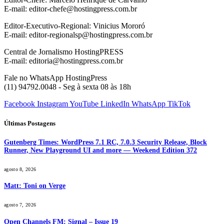
E-mail: editor-chefe@hostingpress.com.br
Editor-Executivo-Regional: Vinicius Mororó
E-mail: editor-regionalsp@hostingpress.com.br
Central de Jornalismo HostingPRESS
E-mail: editoria@hostingpress.com.br
Fale no WhatsApp HostingPress
(11) 94792.0048 - Seg à sexta 08 às 18h
Facebook
Instagram
YouTube
LinkedIn
WhatsApp
TikTok
Últimas Postagens
Gutenberg Times: WordPress 7.1 RC, 7.0.3 Security Release, Block
Runner, New Playground UI and more — Weekend Edition 372
agosto 8, 2026
Matt: Toni on Verge
agosto 7, 2026
Open Channels FM: Signal – Issue 19