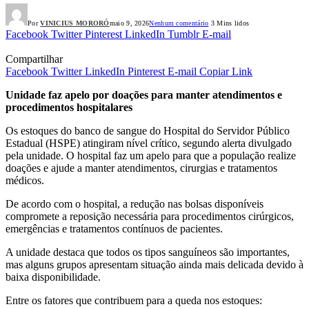
Por
VINICIUS MORORÓ
maio 9, 2026
Nenhum comentário
3 Mins lidos
Facebook
Twitter
Pinterest
LinkedIn
Tumblr
E-mail
Compartilhar
Facebook
Twitter
LinkedIn
Pinterest
E-mail
Copiar Link
Unidade faz apelo por doações para manter atendimentos e
procedimentos hospitalares
Os estoques do banco de sangue do Hospital do Servidor Público
Estadual (HSPE) atingiram nível crítico, segundo alerta divulgado
pela unidade. O hospital faz um apelo para que a população realize
doações e ajude a manter atendimentos, cirurgias e tratamentos
médicos.
De acordo com o hospital, a redução nas bolsas disponíveis
compromete a reposição necessária para procedimentos cirúrgicos,
emergências e tratamentos contínuos de pacientes.
A unidade destaca que todos os tipos sanguíneos são importantes,
mas alguns grupos apresentam situação ainda mais delicada devido à
baixa disponibilidade.
Entre os fatores que contribuem para a queda nos estoques: