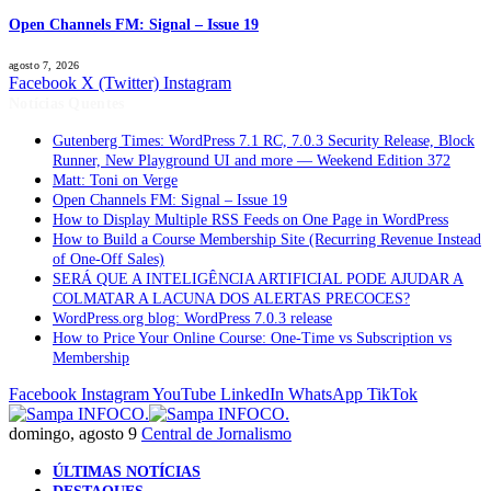
Open Channels FM: Signal – Issue 19
agosto 7, 2026
Facebook
X (Twitter)
Instagram
Notícias Quentes
Gutenberg Times: WordPress 7.1 RC, 7.0.3 Security Release, Block
Runner, New Playground UI and more — Weekend Edition 372
Matt: Toni on Verge
Open Channels FM: Signal – Issue 19
How to Display Multiple RSS Feeds on One Page in WordPress
How to Build a Course Membership Site (Recurring Revenue Instead
of One-Off Sales)
SERÁ QUE A INTELIGÊNCIA ARTIFICIAL PODE AJUDAR A
COLMATAR A LACUNA DOS ALERTAS PRECOCES?
WordPress.org blog: WordPress 7.0.3 release
How to Price Your Online Course: One-Time vs Subscription vs
Membership
Facebook
Instagram
YouTube
LinkedIn
WhatsApp
TikTok
domingo, agosto 9
Central de Jornalismo
ÚLTIMAS NOTÍCIAS