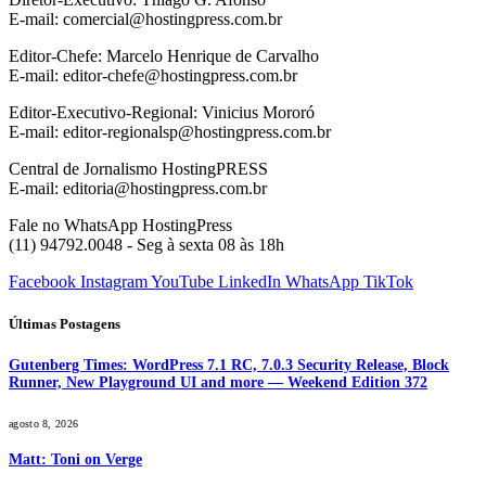
E-mail: comercial@hostingpress.com.br
Editor-Chefe: Marcelo Henrique de Carvalho
E-mail: editor-chefe@hostingpress.com.br
Editor-Executivo-Regional: Vinicius Mororó
E-mail: editor-regionalsp@hostingpress.com.br
Central de Jornalismo HostingPRESS
E-mail: editoria@hostingpress.com.br
Fale no WhatsApp HostingPress
(11) 94792.0048 - Seg à sexta 08 às 18h
Facebook
Instagram
YouTube
LinkedIn
WhatsApp
TikTok
Últimas Postagens
Gutenberg Times: WordPress 7.1 RC, 7.0.3 Security Release, Block
Runner, New Playground UI and more — Weekend Edition 372
agosto 8, 2026
Matt: Toni on Verge