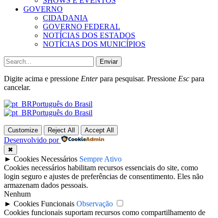
SHOWS E EVENTOS
GOVERNO
CIDADANIA
GOVERNO FEDERAL
NOTÍCIAS DOS ESTADOS
NOTÍCIAS DOS MUNICÍPIOS
Enviar
Digite acima e pressione
Enter
para pesquisar. Pressione
Esc
para
cancelar.
Português do Brasil
Português do Brasil
Customize
Reject All
Accept All
Desenvolvido por
✖
►
Cookies Necessários
Sempre Ativo
Cookies necessários habilitam recursos essenciais do site, como
login seguro e ajustes de preferências de consentimento. Eles não
armazenam dados pessoais.
Nenhum
►
Cookies Funcionais
Observação
Cookies funcionais suportam recursos como compartilhamento de