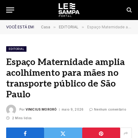
VOCÊ ESTÁ EM:
Casa
»
EDITORIAL
»
Espaço Maternidade amplia acolhimento para mães no transporte público de São Paulo
EDITORIAL
Espaço Maternidade amplia
acolhimento para mães no
transporte público de São
Paulo
Por
VINICIUS MORORÓ
maio 9, 2026
Nenhum comentário
2 Mins lidos