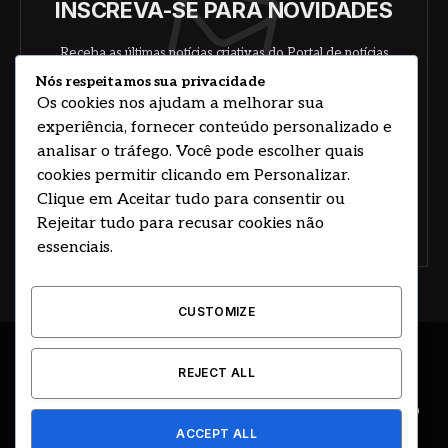
INSCREVA-SE PARA NOVIDADES
Receba as últimas notícias criativas do Portal de notícias
sobre arte, design e negócios.
Nós respeitamos sua privacidade
Os cookies nos ajudam a melhorar sua
experiência, fornecer conteúdo personalizado e
analisar o tráfego. Você pode escolher quais
cookies permitir clicando em Personalizar.
Clique em Aceitar tudo para consentir ou
Rejeitar tudo para recusar cookies não
Concorde com nossos termos e acordo de
política
essenciais.
CUSTOMIZE
© 2026 DESENVOLVIDO POR HOSTING PRIME BRASIL
REJECT ALL
ÚLTIMAS NOTÍCIAS
DESTAQUES
CIDADE E REGIÃO
ACCEPT ALL
COLUNAS
EDITORIAL
EVENTOS
GOVERNO