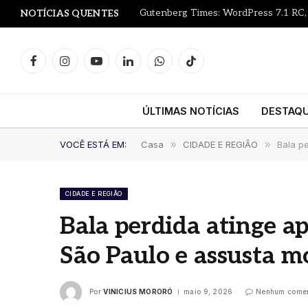
NOTÍCIAS QUENTES
Facebook
Instagram
YouTube
LinkedIn
WhatsApp
TikTok
ÚLTIMAS NOTÍCIAS
DESTAQ
VOCÊ ESTÁ EM:
Casa
»
CIDADE E REGIÃO
»
Bala p
CIDADE E REGIÃO
Bala perdida atinge a
São Paulo e assusta m
Por
VINICIUS MORORÓ
maio 9, 2026
Nenhum comen