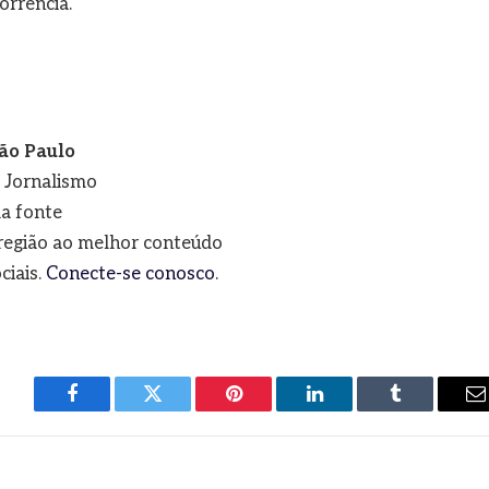
orrência.
ão Paulo
e Jornalismo
a fonte
a região ao melhor conteúdo
ciais.
Conecte-se conosco
.
Facebook
Twitter
Pinterest
LinkedIn
Tumblr
E
m