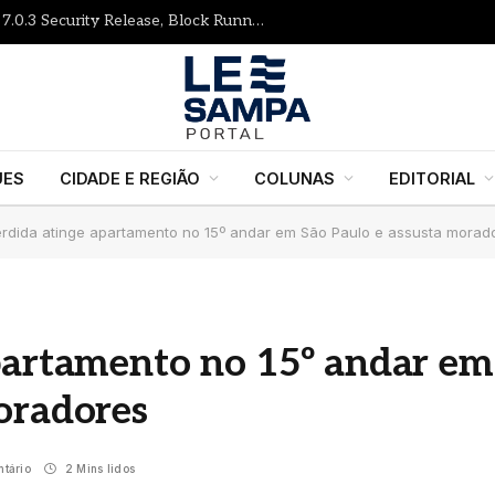
Gutenberg Times: WordPress 7.1 RC, 7.0.3 Security Release, Block Runner, New Playground UI and more — Weekend Edition 372
UES
CIDADE E REGIÃO
COLUNAS
EDITORIAL
erdida atinge apartamento no 15º andar em São Paulo e assusta morad
partamento no 15º andar em
oradores
tário
2 Mins lidos