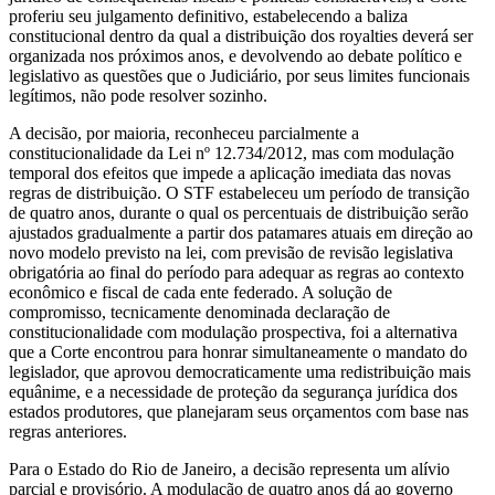
proferiu seu julgamento definitivo, estabelecendo a baliza
constitucional dentro da qual a distribuição dos royalties deverá ser
organizada nos próximos anos, e devolvendo ao debate político e
legislativo as questões que o Judiciário, por seus limites funcionais
legítimos, não pode resolver sozinho.
A decisão, por maioria, reconheceu parcialmente a
constitucionalidade da Lei nº 12.734/2012, mas com modulação
temporal dos efeitos que impede a aplicação imediata das novas
regras de distribuição. O STF estabeleceu um período de transição
de quatro anos, durante o qual os percentuais de distribuição serão
ajustados gradualmente a partir dos patamares atuais em direção ao
novo modelo previsto na lei, com previsão de revisão legislativa
obrigatória ao final do período para adequar as regras ao contexto
econômico e fiscal de cada ente federado. A solução de
compromisso, tecnicamente denominada declaração de
constitucionalidade com modulação prospectiva, foi a alternativa
que a Corte encontrou para honrar simultaneamente o mandato do
legislador, que aprovou democraticamente uma redistribuição mais
equânime, e a necessidade de proteção da segurança jurídica dos
estados produtores, que planejaram seus orçamentos com base nas
regras anteriores.
Para o Estado do Rio de Janeiro, a decisão representa um alívio
parcial e provisório. A modulação de quatro anos dá ao governo