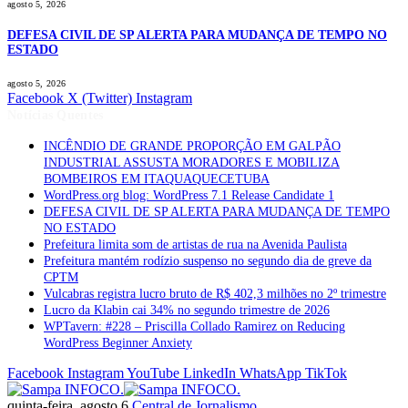
agosto 5, 2026
DEFESA CIVIL DE SP ALERTA PARA MUDANÇA DE TEMPO NO
ESTADO
agosto 5, 2026
Facebook
X (Twitter)
Instagram
Notícias Quentes
INCÊNDIO DE GRANDE PROPORÇÃO EM GALPÃO
INDUSTRIAL ASSUSTA MORADORES E MOBILIZA
BOMBEIROS EM ITAQUAQUECETUBA
WordPress.org blog: WordPress 7.1 Release Candidate 1
DEFESA CIVIL DE SP ALERTA PARA MUDANÇA DE TEMPO
NO ESTADO
Prefeitura limita som de artistas de rua na Avenida Paulista
Prefeitura mantém rodízio suspenso no segundo dia de greve da
CPTM
Vulcabras registra lucro bruto de R$ 402,3 milhões no 2º trimestre
Lucro da Klabin cai 34% no segundo trimestre de 2026
WPTavern: #228 – Priscilla Collado Ramirez on Reducing
WordPress Beginner Anxiety
Facebook
Instagram
YouTube
LinkedIn
WhatsApp
TikTok
quinta-feira, agosto 6
Central de Jornalismo