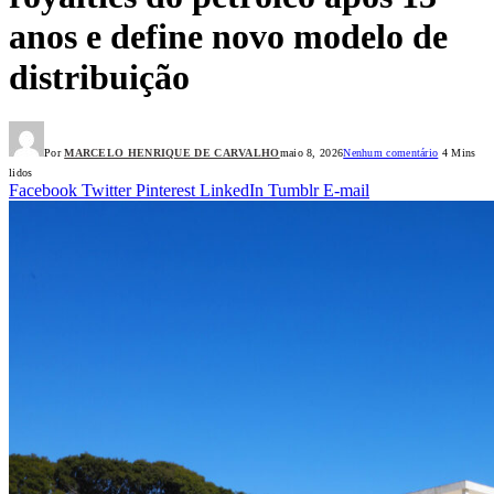
anos e define novo modelo de
distribuição
Por
MARCELO HENRIQUE DE CARVALHO
maio 8, 2026
Nenhum comentário
4 Mins
lidos
Facebook
Twitter
Pinterest
LinkedIn
Tumblr
E-mail