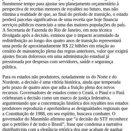
fluminense tempo para ajustar seu planejamento orçamentário à
perspectiva de receitas menores de royalties no futuro, mas não
elimina a realidade de que, ao final do período de transição, o estado
perderá parcelas significativas de uma receita que hoje financia
serviços públicos essenciais a uma das maiores populações do país.
A Secretaria de Fazenda do Rio de Janeiro, em nota técnica
divulgada após a decisão, estimou que o impacto acumulado da
redistribuição ao longo dos quatro anos de transição representará
uma perda de aproximadamente R$ 22 bilhões em relação ao
cenário de manutenção plena das regras anteriores, valor que exigirá
ajustes fiscais dolorosos em uma administração estadual já
pressionada por despesas com servidores, saúde e segurança
pública.
Para os estados não produtores, notadamente os do Norte e do
Nordeste, a decisão é uma vitória histórica, ainda que temperada
pelo prazo de quatro anos que adia a fruição plena dos novos
recursos. Governadores de estados como o Ceará, o Piauí e o Pará
celebraram a decisão como um marco de justiça federativa,
argumentando que a concentração histórica dos royalties nos estados
produtores reproduzia e aprofundava as desigualdades regionais que
a Constituição de 1988, em seu espírito, buscava combater. O
governador do Maranhão afirmou que “a decisão do STF reconhece
que o petróleo é de todo o Brasil”, frase que condensa a narrativa
distributivista com a elegância retórica dos que acabam de ganhar