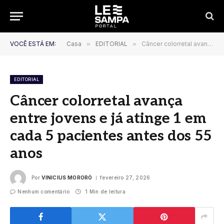
VOCÊ ESTÁ EM:
Casa
»
EDITORIAL
»
Câncer colorretal avança entre jovens e já atinge 1 em cada 5 pacientes antes dos 55 anos
EDITORIAL
Câncer colorretal avança
entre jovens e já atinge 1 em
cada 5 pacientes antes dos 55
anos
Por
VINICIUS MORORÓ
fevereiro 27, 2026
Nenhum comentário
1 Min de leitura