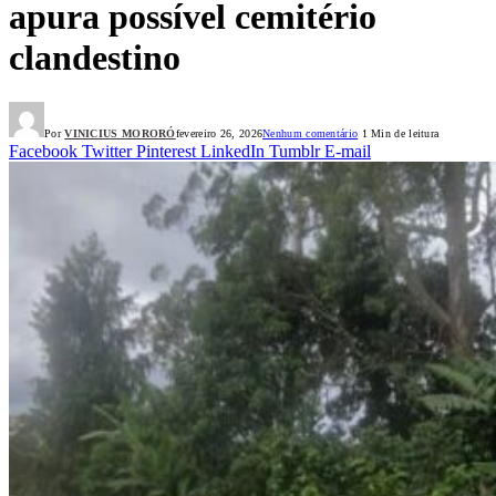
apura possível cemitério
clandestino
Por
VINICIUS MORORÓ
fevereiro 26, 2026
Nenhum comentário
1 Min de leitura
Facebook
Twitter
Pinterest
LinkedIn
Tumblr
E-mail