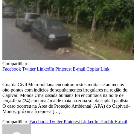
Compartilhar
Facebook
Twitter
LinkedIn
Pinterest
E-mail
Copiar Link
Guarda Civil Metropolitana encontrou restos mortais e ao menos
oito pontos com indícios de sepultamentos irregulares na região do
Capivari-Monos Uma ossada humana foi encontrada na noite de
terça-feira (24) em uma área de mata na zona sul da capital paulista.
O caso ocorreu na Área de Proteção Ambiental (APA) do Capivari-
Monos, próxima à represa […]
Compartilhar.
Facebook
Twitter
Pinterest
LinkedIn
Tumblr
E-mail