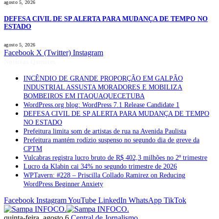
agosto 5, 2026
DEFESA CIVIL DE SP ALERTA PARA MUDANÇA DE TEMPO NO
ESTADO
agosto 5, 2026
Facebook
X (Twitter)
Instagram
Notícias Quentes
INCÊNDIO DE GRANDE PROPORÇÃO EM GALPÃO
INDUSTRIAL ASSUSTA MORADORES E MOBILIZA
BOMBEIROS EM ITAQUAQUECETUBA
WordPress.org blog: WordPress 7.1 Release Candidate 1
DEFESA CIVIL DE SP ALERTA PARA MUDANÇA DE TEMPO
NO ESTADO
Prefeitura limita som de artistas de rua na Avenida Paulista
Prefeitura mantém rodízio suspenso no segundo dia de greve da
CPTM
Vulcabras registra lucro bruto de R$ 402,3 milhões no 2º trimestre
Lucro da Klabin cai 34% no segundo trimestre de 2026
WPTavern: #228 – Priscilla Collado Ramirez on Reducing
WordPress Beginner Anxiety
Facebook
Instagram
YouTube
LinkedIn
WhatsApp
TikTok
quinta-feira, agosto 6
Central de Jornalismo